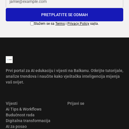
PRETPLATITE SE ODMAH
Slažem se sa
Terms
i
Privacy Policy
sajta.
Prvi portal za AI edukaciju i vijesti na Balkanu. Otkrijte tutorijale,
analize trendova i naučite kako vještačka inteligencija mijenja
vaš svijet.
Vijesti
Prijavi se
Ai Tips & Workflows
Budućnost rada
Digitalna transformacija
AI za posao