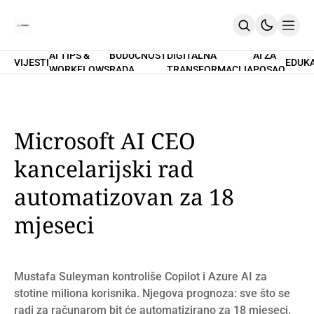
AI TIPS &
BUDUĆNOST
DIGITALNA
AI ZA
VIJESTI
EDUK
WORKFLOWS
RADA
TRANSFORMACIJA
POSAO
Home
O Nama
Promptovi
AI Tips & Workflows
Premium
Microsoft AI CEO
PRETPLATI SE
kancelarijski rad
automatizovan za 18
mjeseci
Mustafa Suleyman kontroliše Copilot i Azure AI za
stotine miliona korisnika. Njegova prognoza: sve što se
radi za računarom bit će automatizirano za 18 mjeseci.