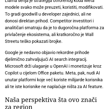
Llama serija je strategija otvorenog koda Meta
modele svako može preuzeti, koristiti, modifikovati.
To gradi goodwill u developer zajednici, ali ne
donosi direktan prihod. Competitor investitori i
analitičari smatraju da je to dugoročna platforma za
privlačenje ekosistema, ali kratkoročno je Wall
Streetu teško pokazati brojke.
Google je nedavno objavio rekordne prihode
djelimično zahvaljujući AI search integracij.
Microsoft drži ulaganje u OpenAI i monetizuje kroz
Copilot u cijelom Office paketu. Meta, pak, nudi AI
unutar platformi koje već koriste milijarde korisnika
ali te iste korisnike ne naplaćuje ništa za AI feature.
Naša perspektiva šta ovo znači
za region