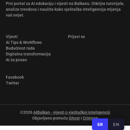
Prvi portal za AI edukaciju i vijesti na Balkanu. Otkrijte tutorijale,
analize trendova i naučite kako vještačka inteligencija mijenja
vaš svijet.
Vijesti
Prijavi se
Ai Tips & Workflows
Budućnost rada
Digitalna transformacija
AI za posao
Facebook
Twitter
©2026
AIBalkan - vijesti o vještačkoj inteligenciji
Objavljeno pomoću
Ghost
i
Crimson
SR
EN