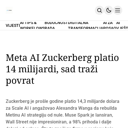
AI TIPS &
BUDUĆNOST
DIGITALNA
AI ZA
AI
VIJESTI
WORKFLOWS
RADA
TRANSFORMACIJA
POSAO
VJEŠT
Home
O Nama
Promptovi
AI Tips & Workflows
Premium
Meta AI Zuckerberg platio
PRETPLATI SE
14 milijardi, sad traži
povrat
Zuckerberg je prošle godine platio 14,3 milijarde dolara
za Scale AI i angažovao Alexandra Wanga da rebuilda
Metinu AI strategiju od nule. Muse Spark je lansiran,
Wall Street nije impresioniran, a 98% prihoda i dalje