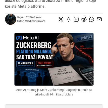
dolazi od oglasa. Šta to znači za firme u regionu koje
koriste Meta platforme.
16 jun. 2026
•
4 min
Autor:
Vladimir Sukara
Meta AI strategija Mark Zuckerberg i ulaganje u Scale AI 
vrijednosti 14 milijardi dolara