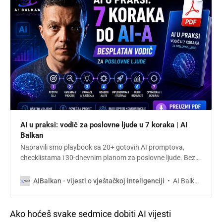
AI u praksi: vodič za poslovne ljude u 7 koraka | AI
Balkan
Napravili smo playbook sa 20+ gotovih AI promptova,
checklistama i 30-dnevnim planom za poslovne ljude. Bez
teorije, bez buzzworda. Sedam koraka od prvog prompta
do automatizacije. PDF spreman za download.
AI Balkan
AIBalkan - vijesti o vještačkoj inteligenciji
Ako hoćeš svake sedmice dobiti AI vijesti