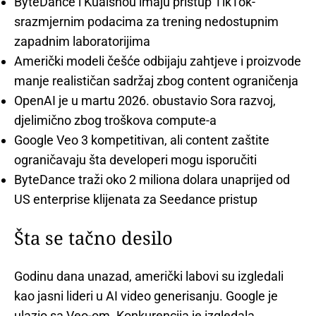
ByteDance i Kuaishou imaju pristup TikTok-
srazmjernim podacima za trening nedostupnim
zapadnim laboratorijima
Američki modeli češće odbijaju zahtjeve i proizvode
manje realističan sadržaj zbog content ograničenja
OpenAI je u martu 2026. obustavio Sora razvoj,
djelimično zbog troškova compute-a
Google Veo 3 kompetitivan, ali content zaštite
ograničavaju šta developeri mogu isporučiti
ByteDance traži oko 2 miliona dolara unaprijed od
US enterprise klijenata za Seedance pristup
Šta se tačno desilo
Godinu dana unazad, američki labovi su izgledali
kao jasni lideri u AI video generisanju. Google je
ulazio sa Veo-om. Konkurencija je izgledala