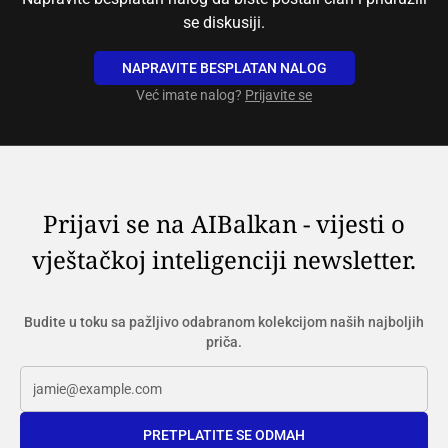
se diskusiji.
NAPRAVITE BESPLATAN NALOG
Već imate nalog?
Prijavite se
Prijavi se na AIBalkan - vijesti o
vještačkoj inteligenciji newsletter.
Budite u toku sa pažljivo odabranom kolekcijom naših najboljih
priča.
PRETPLATITE SE ODMAH