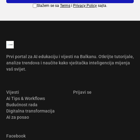
Slažem se sa
Terms
i
Privacy Policy
sajta.
Prvi portal za AI edukaciju i vijesti na Balkanu. Otkrijte tutorijale,
analize trendova i naučite kako vještačka inteligencija mijenja
vaš svijet.
Vijesti
Prijavi se
Ai Tips & Workflows
Budućnost rada
Digitalna transformacija
AI za posao
Facebook