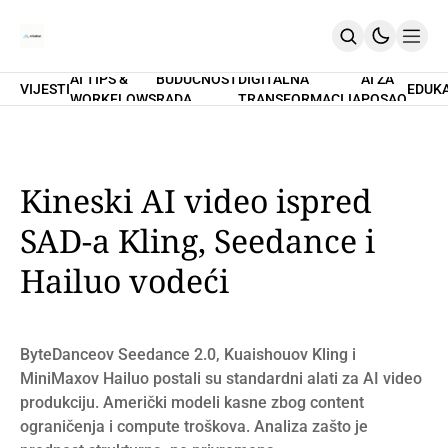
AI TIPS &
BUDUĆNOST
DIGITALNA
AI ZA
VIJESTI
EDUK
WORKFLOWS
RADA
TRANSFORMACIJA
POSAO
Home
O Nama
Promptovi
AI Tips & Workflows
Premium
Kineski AI video ispred
PRETPLATI SE
SAD-a Kling, Seedance i
Hailuo vodeći
ByteDanceov Seedance 2.0, Kuaishouov Kling i
MiniMaxov Hailuo postali su standardni alati za AI video
produkciju. Američki modeli kasne zbog content
ograničenja i compute troškova. Analiza zašto je