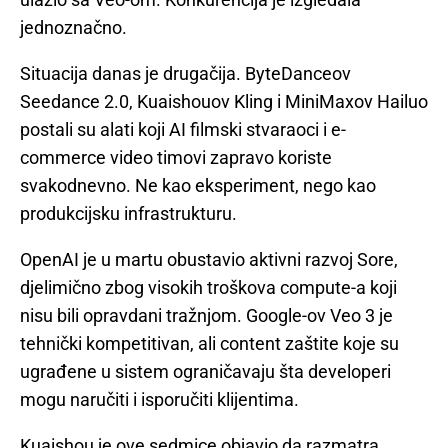
jednoznačno.
Situacija danas je drugačija. ByteDanceov
Seedance 2.0, Kuaishouov Kling i MiniMaxov Hailuo
postali su alati koji AI filmski stvaraoci i e-
commerce video timovi zapravo koriste
svakodnevno. Ne kao eksperiment, nego kao
produkcijsku infrastrukturu.
OpenAI je u martu obustavio aktivni razvoj Sore,
djelimično zbog visokih troškova compute-a koji
nisu bili opravdani tražnjom. Google-ov Veo 3 je
tehnički kompetitivan, ali content zaštite koje su
ugrađene u sistem ograničavaju šta developeri
mogu naručiti i isporučiti klijentima.
Kuaishou je ove sedmice objavio da razmatra