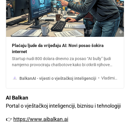
Plaćaju ljude da vrijeđaju AI: Novi posao šokira
internet
Startup nudi 800 dolara dnevno za posao “AI bully” ljudi
namjerno provociraju chatbotove kako bi otkrili njihove
greške i slabosti u radu.
Vladimir Sukara
BalkanAI - vijesti o vještačkoj inteligenciji
AI Balkan
Portal o vještačkoj inteligenciji, biznisu i tehnologiji
👉
https://www.aibalkan.ai