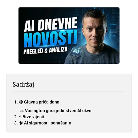
Sadržaj
🔴 Glavna priča dana
Vašington gura jedinstven AI okvir
⚡ Brze vijesti
🧠 AI sigurnost i ponašanje