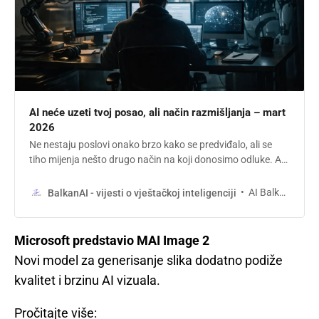
AI neće uzeti tvoj posao, ali način razmišljanja – mart
2026
Ne nestaju poslovi onako brzo kako se predviđalo, ali se
tiho mijenja nešto drugo način na koji donosimo odluke. AI
možda ne uzima posao, ali preuzima proces razmišljanja.
AI Balkan
BalkanAI - vijesti o vještačkoj inteligenciji
Microsoft predstavio MAI Image 2
Novi model za generisanje slika dodatno podiže
kvalitet i brzinu AI vizuala.
Pročitajte više: