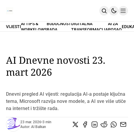
AI TIPS &
BUDUĆNOST
DIGITALNA
AI ZA
VIJESTI
EDUK
WORKFLOWS
RADA
TRANSFORMACIJA
POSAO
Home
O Nama
Promptovi
AI Tips & Workflows
Premium
AI Dnevne novosti 23.
PRETPLATI SE
mart 2026
Dnevni pregled AI vijesti: regulacija AI-a postaje ključna
tema, Microsoft razvija nove modele, a AI sve više utiče
na internet i tržište rada.
23 mar. 2026
•
3 min
Autor:
AI Balkan