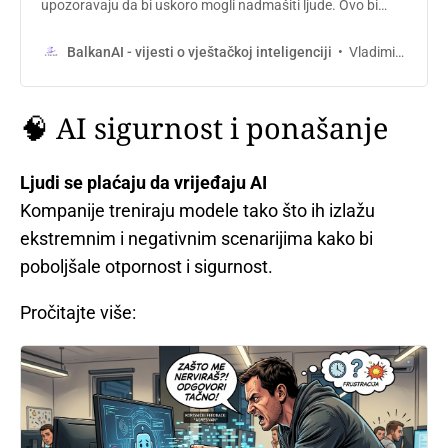
upozoravaju da bi uskoro mogli nadmašiti ljude. Ovo bi
moglo potpuno promijeniti način na koji koristimo internet.
Vladimir Sukara
BalkanAI - vijesti o vještačkoj inteligenciji
🧠 AI sigurnost i ponašanje
Ljudi se plaćaju da vrijeđaju AI
Kompanije treniraju modele tako što ih izlažu
ekstremnim i negativnim scenarijima kako bi
poboljšale otpornost i sigurnost.
Pročitajte više: