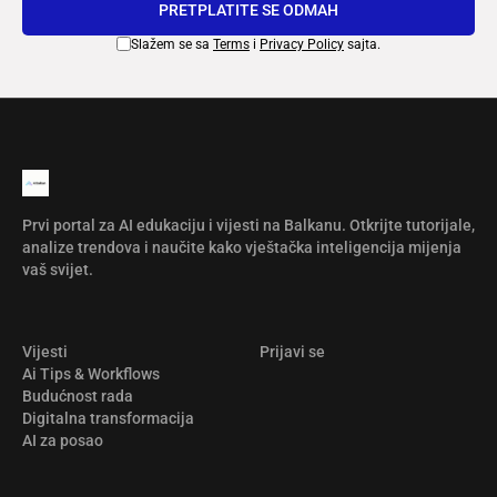
PRETPLATITE SE ODMAH
Slažem se sa
Terms
i
Privacy Policy
sajta.
Prvi portal za AI edukaciju i vijesti na Balkanu. Otkrijte tutorijale,
analize trendova i naučite kako vještačka inteligencija mijenja
vaš svijet.
Vijesti
Prijavi se
Ai Tips & Workflows
Budućnost rada
Digitalna transformacija
AI za posao