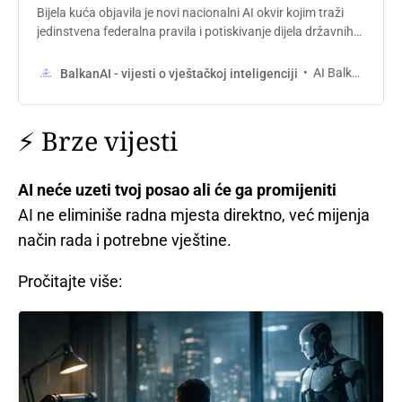
Bijela kuća objavila je novi nacionalni AI okvir kojim traži
jedinstvena federalna pravila i potiskivanje dijela državnih
zakona. Dokument promoviše inovacije, zaštitu djece i
slobodu govora, ali otvara ozbiljan sukob oko
AI Balkan
BalkanAI - vijesti o vještačkoj inteligenciji
odgovornosti, autorskih prava i regulatorne kontrole.
⚡ Brze vijesti
AI neće uzeti tvoj posao ali će ga promijeniti
AI ne eliminiše radna mjesta direktno, već mijenja
način rada i potrebne vještine.
Pročitajte više: