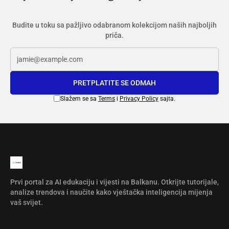
Budite u toku sa pažljivo odabranom kolekcijom naših najboljih
priča.
PRETPLATITE SE ODMAH
Slažem se sa
Terms
i
Privacy Policy
sajta.
Prvi portal za AI edukaciju i vijesti na Balkanu. Otkrijte tutorijale,
analize trendova i naučite kako vještačka inteligencija mijenja
vaš svijet.