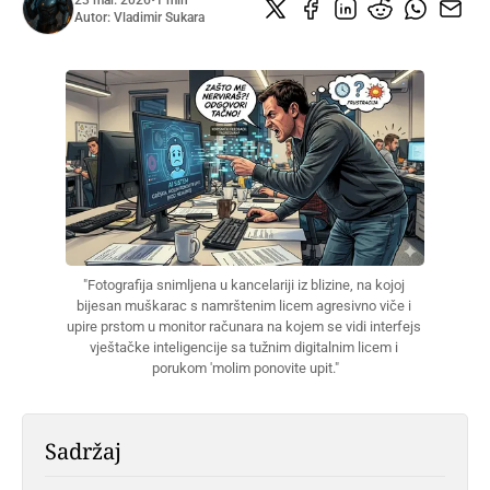
23 mar. 2026
•
1 min
Autor:
Vladimir Sukara
"Fotografija snimljena u kancelariji iz blizine, na kojoj 
bijesan muškarac s namrštenim licem agresivno viče i 
upire prstom u monitor računara na kojem se vidi interfejs 
vještačke inteligencije sa tužnim digitalnim licem i 
porukom 'molim ponovite upit."
Sadržaj