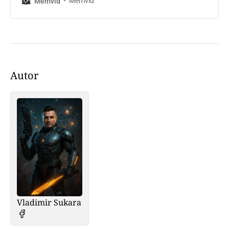
Memvid
Memvid
Autor
Vladimir Sukara