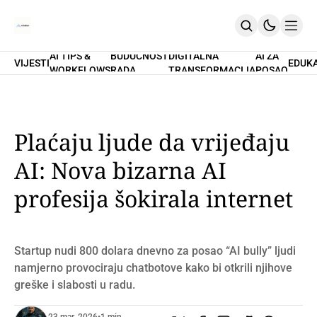
AI TIPS &
BUDUĆNOST
DIGITALNA
AI ZA
VIJESTI
EDUK
WORKFLOWS
RADA
TRANSFORMACIJA
POSAO
Home
O Nama
Promptovi
AI Tips & Workflows
Premium
Plaćaju ljude da vrijeđaju
PRETPLATI SE
AI: Nova bizarna AI
profesija šokirala internet
Startup nudi 800 dolara dnevno za posao “AI bully” ljudi
namjerno provociraju chatbotove kako bi otkrili njihove
greške i slabosti u radu.