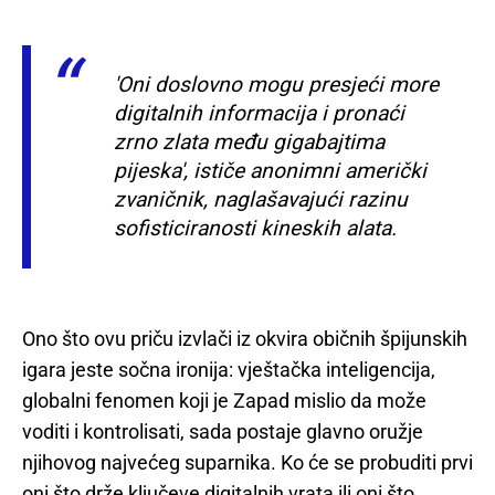
'Oni doslovno mogu presjeći more
digitalnih informacija i pronaći
zrno zlata među gigabajtima
pijeska', ističe anonimni američki
zvaničnik, naglašavajući razinu
sofisticiranosti kineskih alata.
Ono što ovu priču izvlači iz okvira običnih špijunskih
igara jeste sočna ironija: vještačka inteligencija,
globalni fenomen koji je Zapad mislio da može
voditi i kontrolisati, sada postaje glavno oružje
njihovog najvećeg suparnika. Ko će se probuditi prvi
oni što drže ključeve digitalnih vrata ili oni što