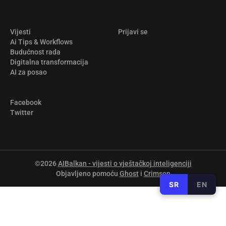
Vijesti
Prijavi se
Ai Tips & Workflows
Budućnost rada
Digitalna transformacija
AI za posao
Facebook
Twitter
©2026
AIBalkan - vijesti o vještačkoj inteligenciji
Objavljeno pomoću
Ghost
i
Crimson
SR
EN