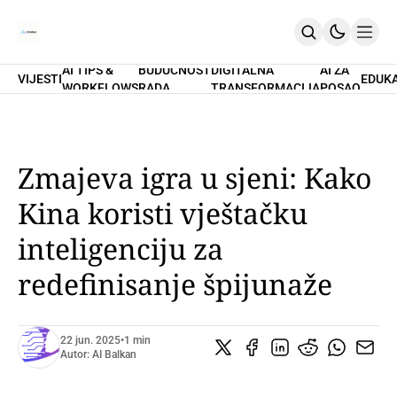
AI TIPS &
BUDUĆNOST
DIGITALNA
AI ZA
VIJESTI
EDUK
WORKFLOWS
RADA
TRANSFORMACIJA
POSAO
Home
O Nama
Promptovi
AI Tips & Workflows
Premium
Zmajeva igra u sjeni: Kako
PRETPLATI SE
Kina koristi vještačku
inteligenciju za
redefinisanje špijunaže
22 jun. 2025
•
1 min
Autor:
AI Balkan