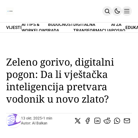
AI TIPS &
BUDUĆNOST
DIGITALNA
AI ZA
VIJESTI
EDUK
WORKFLOWS
RADA
TRANSFORMACIJA
POSAO
Home
O Nama
Promptovi
AI Tips & Workflows
Premium
Zeleno gorivo, digitalni
PRETPLATI SE
pogon: Da li vještačka
inteligencija pretvara
vodonik u novo zlato?
13 okt. 2025
•
1 min
Autor:
AI Balkan