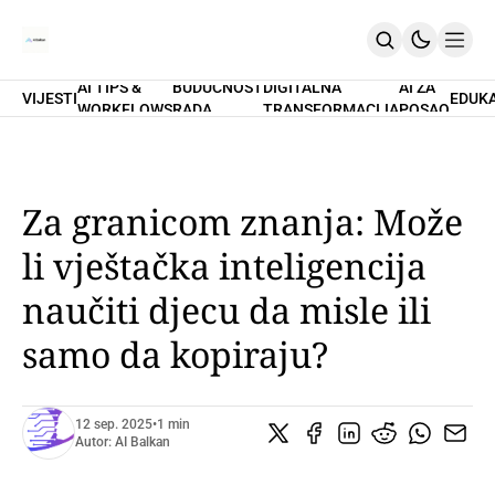
AI TIPS &
BUDUĆNOST
DIGITALNA
AI ZA
VIJESTI
EDUK
WORKFLOWS
RADA
TRANSFORMACIJA
POSAO
Home
O Nama
Promptovi
AI Tips & Workflows
Premium
Za granicom znanja: Može
PRETPLATI SE
li vještačka inteligencija
naučiti djecu da misle ili
samo da kopiraju?
12 sep. 2025
•
1 min
Autor:
AI Balkan