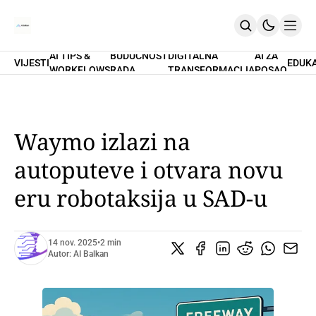
AI TIPS &
BUDUĆNOST
DIGITALNA
AI ZA
VIJESTI
EDUK
WORKFLOWS
RADA
TRANSFORMACIJA
POSAO
Home
O Nama
Promptovi
AI Tips & Workflows
Premium
Waymo izlazi na
PRETPLATI SE
autoputeve i otvara novu
eru robotaksija u SAD-u
14 nov. 2025
•
2 min
Autor:
AI Balkan