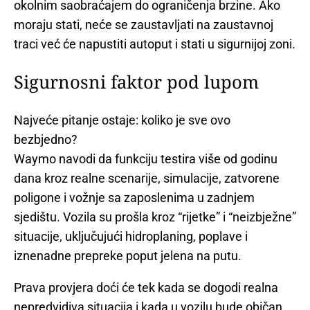
okolnim saobraćajem do ograničenja brzine. Ako
moraju stati, neće se zaustavljati na zaustavnoj
traci već će napustiti autoput i stati u sigurnijoj zoni.
Sigurnosni faktor pod lupom
Najveće pitanje ostaje: koliko je sve ovo
bezbjedno?
Waymo navodi da funkciju testira više od godinu
dana kroz realne scenarije, simulacije, zatvorene
poligone i vožnje sa zaposlenima u zadnjem
sjedištu. Vozila su prošla kroz “rijetke” i “neizbježne”
situacije, uključujući hidroplaning, poplave i
iznenadne prepreke poput jelena na putu.
Prava provjera doći će tek kada se dogodi realna
nepredvidiva situacija i kada u vozilu bude običan