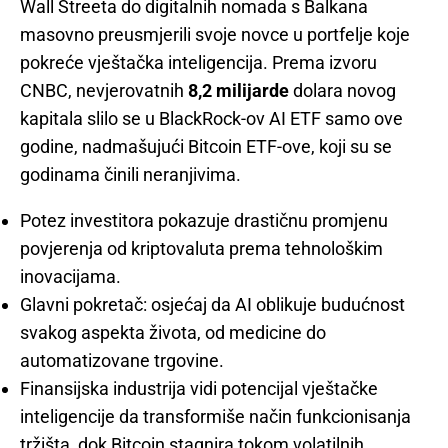
Wall Streeta do digitalnih nomada s Balkana
masovno preusmjerili svoje novce u portfelje koje
pokreće vještačka inteligencija. Prema izvoru
CNBC, nevjerovatnih
8,2 milijarde
dolara novog
kapitala slilo se u BlackRock-ov AI ETF samo ove
godine, nadmašujući Bitcoin ETF-ove, koji su se
godinama činili neranjivima.
Potez investitora pokazuje drastičnu promjenu
povjerenja od kriptovaluta prema tehnološkim
inovacijama.
Glavni pokretač: osjećaj da AI oblikuje budućnost
svakog aspekta života, od medicine do
automatizovane trgovine.
Finansijska industrija vidi potencijal vještačke
inteligencije da transformiše način funkcionisanja
tržišta, dok Bitcoin stagnira tokom volatilnih