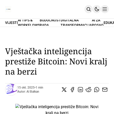
AI TIPS &
BUDUĆNOST
DIGITALNA
AI ZA
VIJESTI
EDUK
WORKFLOWS
RADA
TRANSFORMACIJA
POSAO
Home
O Nama
Promptovi
AI Tips & Workflows
Premium
Vještačka inteligencija
PRETPLATI SE
prestiže Bitcoin: Novi kralj
na berzi
15 okt. 2025
•
1 min
Autor:
AI Balkan