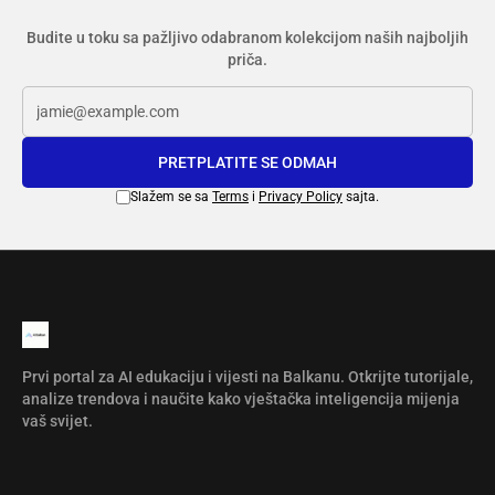
Budite u toku sa pažljivo odabranom kolekcijom naših najboljih
priča.
PRETPLATITE SE ODMAH
Slažem se sa
Terms
i
Privacy Policy
sajta.
Prvi portal za AI edukaciju i vijesti na Balkanu. Otkrijte tutorijale,
analize trendova i naučite kako vještačka inteligencija mijenja
vaš svijet.