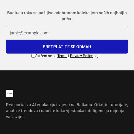
Budite u toku sa pažljivo odabranom kolekcijom naših najboljih
priča.
PRETPLATITE SE ODMAH
Slažem se sa
Terms
i
Privacy Policy
sajta.
Prvi portal za AI edukaciju i vijesti na Balkanu. Otkrijte tutorijale,
analize trendova i naučite kako vještačka inteligencija mijenja
vaš svijet.