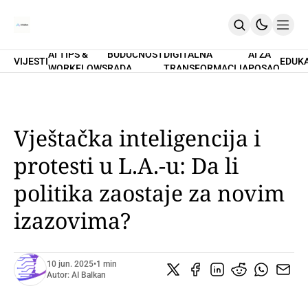
AI TIPS &
BUDUĆNOST
DIGITALNA
AI ZA
VIJESTI
EDUK
WORKFLOWS
RADA
TRANSFORMACIJA
POSAO
Home
O Nama
Promptovi
AI Tips & Workflows
Premium
Vještačka inteligencija i
PRETPLATI SE
protesti u L.A.-u: Da li
politika zaostaje za novim
izazovima?
10 jun. 2025
•
1 min
Autor:
AI Balkan