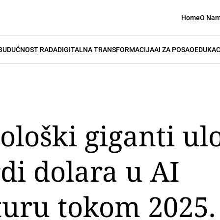
Home
O Na
BUDUĆNOST RADA
DIGITALNA TRANSFORMACIJA
AI ZA POSAO
EDUKAC
ološki giganti ul
di dolara u AI
turu tokom 2025.