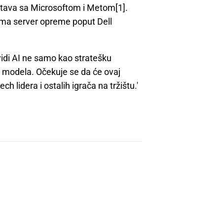
stava sa Microsoftom i Metom[1].
ima server opreme poput Dell
 vidi AI ne samo kao stratešku
modela. Očekuje se da će ovaj
h lidera i ostalih igrača na tržištu.'