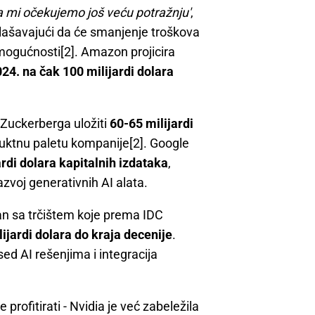
a mi očekujemo još veću potražnju'
,
glašavajući da će smanjenje troškova
mogućnosti[2]. Amazon projicira
024. na čak 100 milijardi dolara
Zuckerberga uložiti
60-65 milijardi
oduktnu paletu kompanije[2]. Google
ardi dolara kapitalnih izdataka
,
azvoj generativnih AI alata.
zan sa trčištem koje prema IDC
ijardi dolara do kraja decenije
.
sed AI rešenjima i integracija
rofitirati - Nvidia je već zabeležila