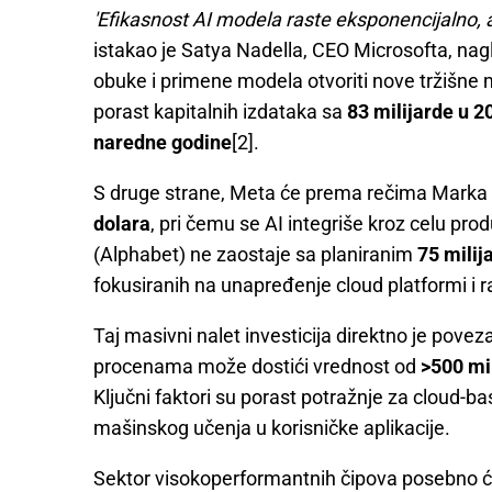
'Efikasnost AI modela raste eksponencijalno, 
istakao je Satya Nadella, CEO Microsofta, na
obuke i primene modela otvoriti nove tržišne 
porast kapitalnih izdataka sa
83 milijarde u 2
naredne godine
[2].
S druge strane, Meta će prema rečima Marka 
dolara
, pri čemu se AI integriše kroz celu pr
(Alphabet) ne zaostaje sa planiranim
75 milij
fokusiranih na unapređenje cloud platformi i r
Taj masivni nalet investicija direktno je pove
procenama može dostići vrednost od
>500 mil
Ključni faktori su porast potražnje za cloud-ba
mašinskog učenja u korisničke aplikacije.
Sektor visokoperformantnih čipova posebno će p