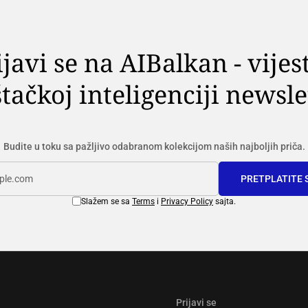
ijavi se na AIBalkan - vijest
tačkoj inteligenciji newsle
Budite u toku sa pažljivo odabranom kolekcijom naših najboljih priča.
PRETPLATITE 
Slažem se sa
Terms
i
Privacy Policy
sajta.
Prijavi se