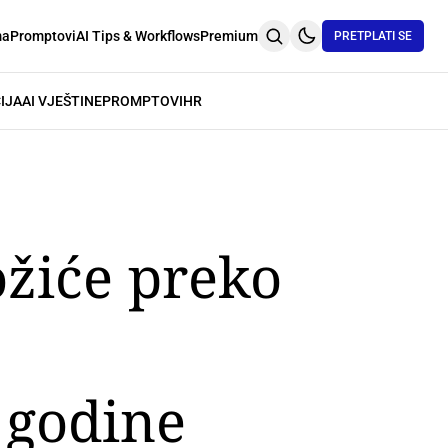
ma
Promptovi
AI Tips & Workflows
Premium
PRETPLATI SE
IJA
AI VJEŠTINE
PROMPTOVI
HR
ožiće preko
 godine