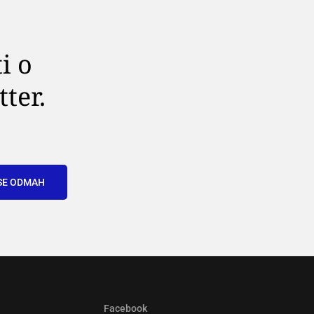
i o
tter.
SE ODMAH
Facebook