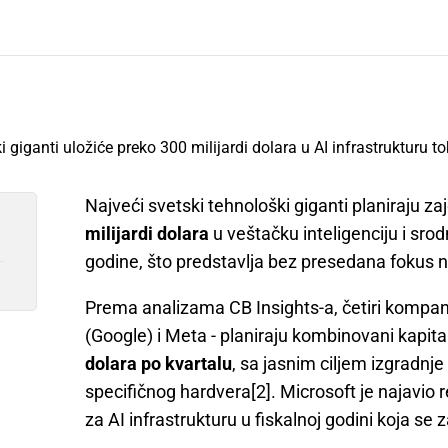
Najveći svetski tehnološki giganti planiraju za
milijardi dolara
u veštačku inteligenciju i sro
godine, što predstavlja bez presedana fokus na
Prema analizama CB Insights-a, četiri kompan
(Google) i Meta - planiraju kombinovani kapita
dolara po kvartalu
, sa jasnim ciljem izgradnj
specifičnog hardvera[2]. Microsoft je najavio 
za AI infrastrukturu u fiskalnoj godini koja se 