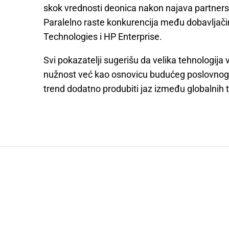
skok vrednosti deonica nakon najava partner
Paralelno raste konkurencija među dobavljač
Technologies i HP Enterprise.
Svi pokazatelji sugerišu da velika tehnologija
nužnost već kao osnovicu budućeg poslovnog 
trend dodatno produbiti jaz između globalnih tec