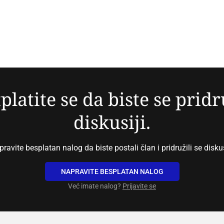
platite se da biste se pridr
diskusiji.
ravite besplatan nalog da biste postali član i pridružili se diskus
NAPRAVITE BESPLATAN NALOG
Već imate nalog?
Prijavite se