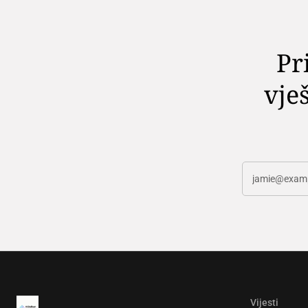
Pr
vješ
Vijesti