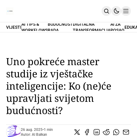
AI TIPS &
BUDUĆNOST
DIGITALNA
AI ZA
VIJESTI
EDUK
WORKFLOWS
RADA
TRANSFORMACIJA
POSAO
Home
O Nama
Promptovi
AI Tips & Workflows
Premium
Uno pokreće master
PRETPLATI SE
studije iz vještačke
inteligencije: Ko (ne)će
upravljati svijetom
budućnosti?
26 aug. 2025
•
1 min
Autor:
AI Balkan