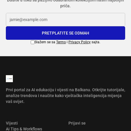
Budite u toku sa pažljivo odabranom kolekcijom naših najboljih
priča.
PRETPLATITE SE ODMAH
Slažem se sa
Terms
i
Privacy Policy
sajta.
Prvi portal za AI edukaciju i vijesti na Balkanu. Otkrijte tutorijale,
analize trendova i naučite kako vještačka inteligencija mijenja
vaš svijet.
Vijesti
Prijavi se
Ai Tips & Workflows