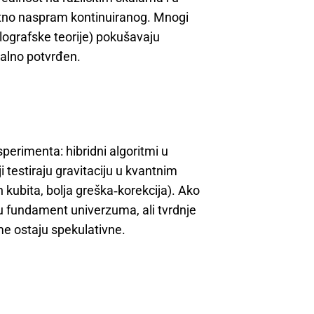
tno naspram kontinuiranog. Mnogi
holografske teorije) pokušavaju
zalno potvrđen.
sperimenta: hibridni algoritmi u
i testiraju gravitaciju u kvantnim
h kubita, bolja greška‑korekcija). Ako
u fundament univerzuma, ali tvrdnje
eme ostaju spekulativne.