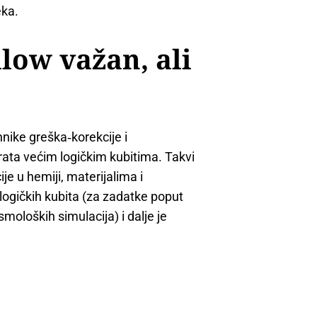
eka.
llow važan, ali
hnike greška‑korekcije i
ata većim logičkim kubitima. Takvi
je u hemiji, materijalima i
h logičkih kubita (za zadatke poput
smoloških simulacija) i dalje je