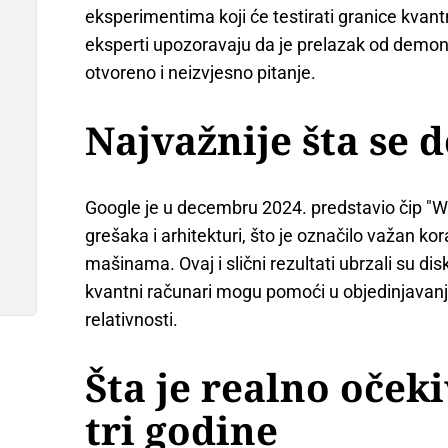
eksperimentima koji će testirati granice kvantn
eksperti upozoravaju da je prelazak od demonst
otvoreno i neizvjesno pitanje.
Najvažnije šta se 
Google je u decembru 2024. predstavio čip "Wi
grešaka i arhitekturi, što je označilo važan k
mašinama. Ovaj i slični rezultati ubrzali su dis
kvantni računari mogu pomoći u objedinjavan
relativnosti.
Šta je realno oček
tri godine