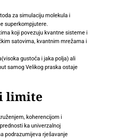
etoda za simulaciju molekula i
čne superkompjutere.
tima koji povezuju kvantne sisteme i
tičkim satovima, kvantnim mrežama i
(visoka gustoća i jaka polja) ali
ut samog Velikog praska ostaje
i limite
okruženjem, koherencijom i
 prednosti ka univerzalnoj
ena podrazumijeva rješavanje