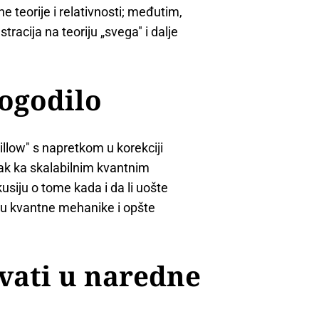
e teorije i relativnosti; međutim,
racija na teoriju „svega" i dalje
dogodilo
llow" s napretkom u korekciji
orak ka skalabilnim kvantnim
kusiju o tome kada i da li uošte
ju kvantne mehanike i opšte
ivati u naredne