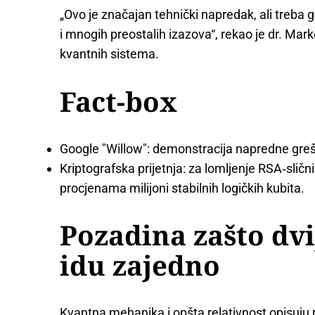
„Ovo je značajan tehnički napredak, ali treba 
i mnogih preostalih izazova“, rekao je dr. Marko 
kvantnih sistema.
Fact-box
Google "Willow": demonstracija napredne greška
Kriptografska prijetnja: za lomljenje RSA‑sličn
procjenama milijoni stabilnih logičkih kubita.
Pozadina zašto dvi
idu zajedno
Kvantna mehanika i opšta relativnost opisuju r