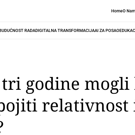
Home
O Na
BUDUĆNOST RADA
DIGITALNA TRANSFORMACIJA
AI ZA POSAO
EDUKAC
tri godine mogli 
ojiti relativnost
?