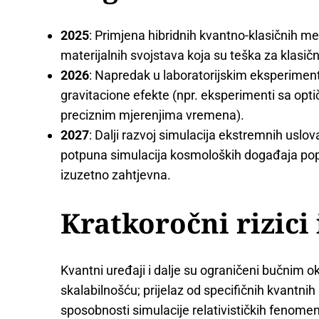
2025
: Primjena hibridnih kvantno-klasičnih m
materijalnih svojstava koja su teška za klasi
2026
: Napredak u laboratorijskim eksperimen
gravitacione efekte (npr. eksperimenti sa op
preciznim mjerenjima vremena).
2027
: Dalji razvoj simulacija ekstremnih uslova
potpuna simulacija kosmoloških događaja pop
izuzetno zahtjevna.
Kratkoročni rizici 
Kvantni uređaji i dalje su ograničeni bučnim 
skalabilnošću; prijelaz od specifičnih kvantnih
sposobnosti simulacije relativističkih fenom