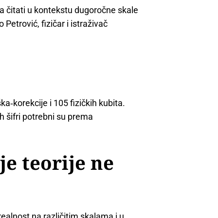
ga čitati u kontekstu dugoročne skale
Petrović, fizičar i istraživač
‑korekcije i 105 fizičkih kubita.
ih šifri potrebni su prema
je teorije ne
ealnost na različitim skalama i u