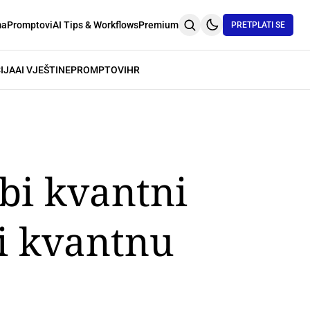
ma
Promptovi
AI Tips & Workflows
Premium
PRETPLATI SE
IJA
AI VJEŠTINE
PROMPTOVI
HR
bi kvantni
 i kvantnu