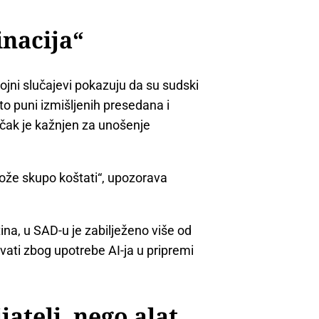
inacija“
Brojni slučajevi pokazuju da su sudski
 puni izmišljenih presedana i
 čak je kažnjen za unošenje
može skupo koštati“, upozorava
a, u SAD-u je zabilježeno više od
vati zbog upotrebe AI-ja u pripremi
jatelj, nego alat