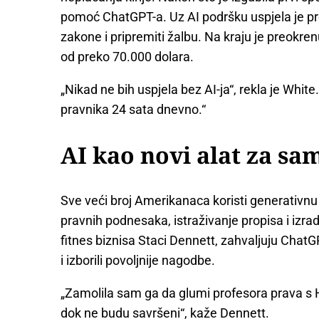
pomoć ChatGPT-a. Uz AI podršku uspjela je pro
zakone i pripremiti žalbu. Na kraju je preokre
od preko 70.000 dolara.
„Nikad ne bih uspjela bez AI-ja“, rekla je Whit
pravnika 24 sata dnevno.“
AI kao novi alat za sa
Sve veći broj Amerikanaca koristi generativnu
pravnih podnesaka, istraživanje propisa i izr
fitnes biznisa Staci Dennett, zahvaljuju Chat
i izborili povoljnije nagodbe.
„Zamolila sam ga da glumi profesora prava s 
dok ne budu savršeni“, kaže Dennett.