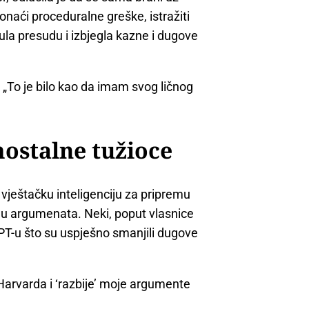
naći proceduralne greške, istražiti
nula presudu i izbjegla kazne i dugove
e. „To je bilo kao da imam svog ličnog
mostalne tužioce
 vještačku inteligenciju za pripremu
adu argumenata. Neki, poput vlasnice
GPT-u što su uspješno smanjili dugove
Harvarda i ‘razbije’ moje argumente