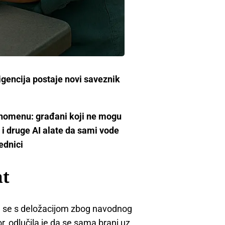
igencija postaje novi saveznik
nomenu: građani koji ne mogu
 i druge AI alate da sami vode
ednici
at
la se s deložacijom zbog navodnog
or, odlučila je da se sama brani uz