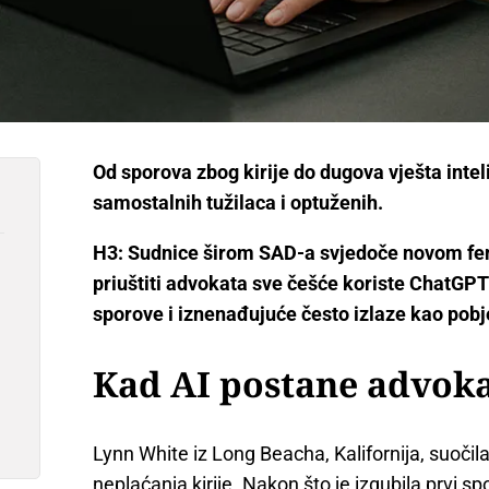
Od sporova zbog kirije do dugova vješta intel
samostalnih tužilaca i optuženih.
H3: Sudnice širom SAD-a svjedoče novom fe
priuštiti advokata sve češće koriste ChatGPT
sporove i iznenađujuće često izlaze kao pobj
Kad AI postane advok
Lynn White iz Long Beacha, Kalifornija, suoči
neplaćanja kirije. Nakon što je izgubila prvi sp