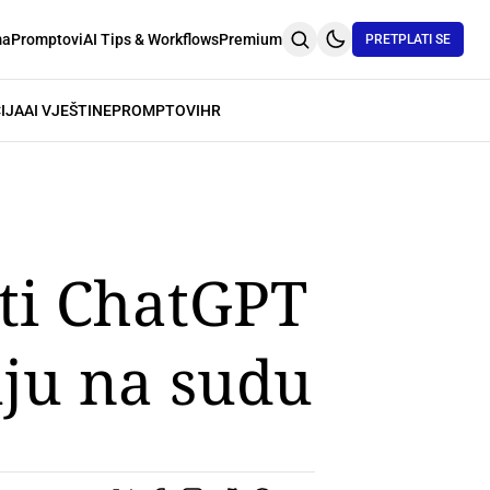
ma
Promptovi
AI Tips & Workflows
Premium
PRETPLATI SE
IJA
AI VJEŠTINE
PROMPTOVI
HR
ti ChatGPT
uju na sudu