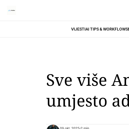
VIJESTI
AI TIPS & WORKFLOWS
Sve više A
umjesto ad
09 okt. 2025
•
2 min