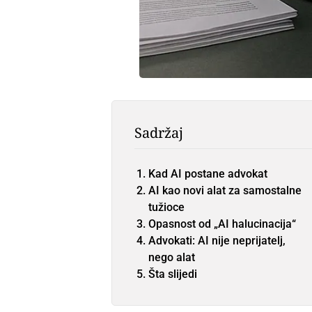
Sadržaj
Kad AI postane advokat
AI kao novi alat za samostalne
tužioce
Opasnost od „AI halucinacija“
Advokati: AI nije neprijatelj,
nego alat
Šta slijedi