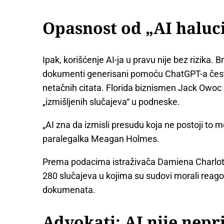
Opasnost od „AI haluc
Ipak, korišćenje AI-ja u pravu nije bez rizika. 
dokumenti generisani pomoću ChatGPT-a često
netačnih citata. Florida biznismen Jack Owoc
„izmišljenih slučajeva“ u podneske.
„AI zna da izmisli presudu koja ne postoji to 
paralegalka Meagan Holmes.
Prema podacima istraživača Damiena Charlotin
280 slučajeva u kojima su sudovi morali reago
dokumenata.
Advokati: AI nije nepri