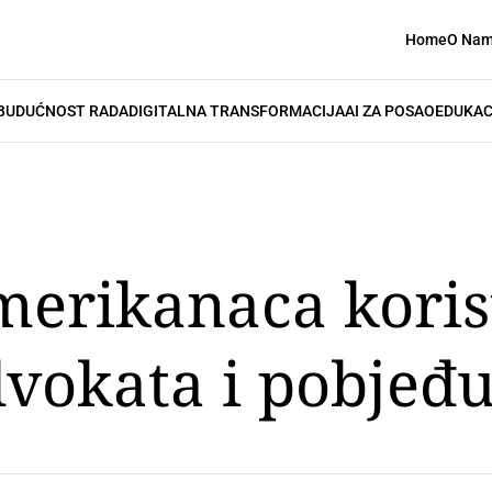
Home
O Na
BUDUĆNOST RADA
DIGITALNA TRANSFORMACIJA
AI ZA POSAO
EDUKAC
merikanaca koris
vokata i pobjeđ