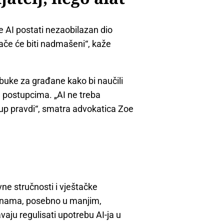
će AI postati nezaobilazan dio
inače će biti nadmašeni“, kaže
buke za građane kako bi naučili
m postupcima. „AI ne treba
up pravdi“, smatra advokatica Zoe
vne stručnosti i vještačke
dinama, posebno u manjim,
aju regulisati upotrebu AI-ja u