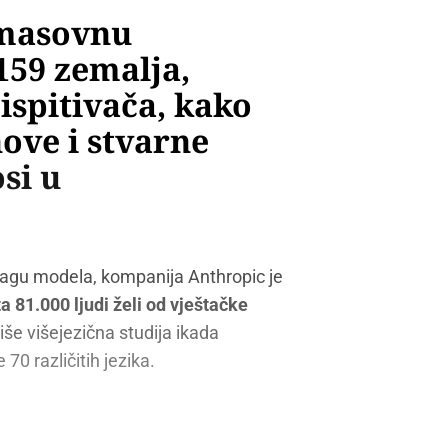
 masovnu
 159 zemalja,
 ispitivača, kako
ove i stvarne
si u
snagu modela, kompanija Anthropic je
ta 81.000 ljudi želi od vještačke
više višejezična studija ikada
70 različitih jezika.