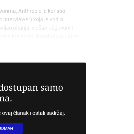
rima, Anthropic je koristio
Interviewer) koja je vodila
vljao pitanja, slušao odgovore i
otive korisnika. Rezultati su zatim
kli obrasci iz ogromne količine
e dostupan samo
ma.
 ovaj članak i ostali sadržaj.
 ODMAH