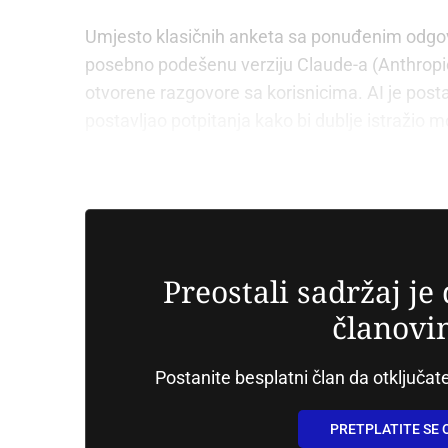
Umjesto klasičnih anketa sa ponuđenim odgovo
posebno podešenu verziju Claude-a (Anthropic 
otvorene razgovore sa korisnicima. AI je posta
postavljao potpitanja kako bi dublje istražio m
klasifikovani pomoću AI modela kako bi se izvu
teksta.
Preostali sadržaj j
članovi
Postanite besplatni član da otključate
PRETPLATITE SE