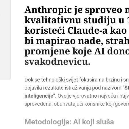
Anthropic je sproveo
kvalitativnu studiju u
koristeći Claude-a kao
bi mapirao nade, strah
promjene koje AI dono
svakodnevicu.
Dok se tehnološki svijet fokusira na brzinu i 
objavila rezultate istraživanja pod nazivom
"Š
inteligencije"
. Ovo je vjerovatno najveća i naj
sprovedena, obuhvatajući korisnike koji govore 
Metodologija: AI koji sluša