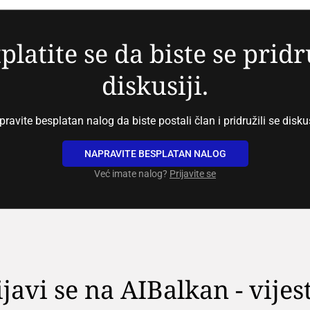
platite se da biste se pridr
diskusiji.
ravite besplatan nalog da biste postali član i pridružili se diskus
NAPRAVITE BESPLATAN NALOG
Već imate nalog?
Prijavite se
ijavi se na AIBalkan - vijest