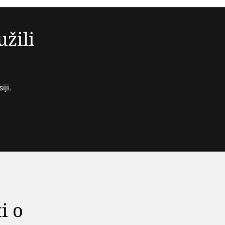
užili
iji.
i o