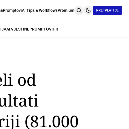
ma
Promptovi
AI Tips & Workflows
Premium
PRETPLATI SE
IJA
AI VJEŠTINE
PROMPTOVI
HR
li od
ultati
iji (81.000