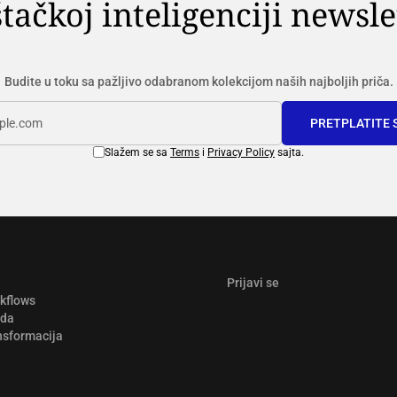
tačkoj inteligenciji newsle
Budite u toku sa pažljivo odabranom kolekcijom naših najboljih priča.
PRETPLATITE 
Slažem se sa
Terms
i
Privacy Policy
sajta.
Prijavi se
rkflows
ada
nsformacija