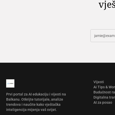
vješ
Vijesti
Ai Tips & Wo
Budućnost r
Prvi portal za AI edukaciju i vijesti na
Digitalna tra
Balkanu. Otkrijte tutorijale, analize
AI za posao
trendova i naučite kako vještačka
inteligencija mijenja vaš svijet.