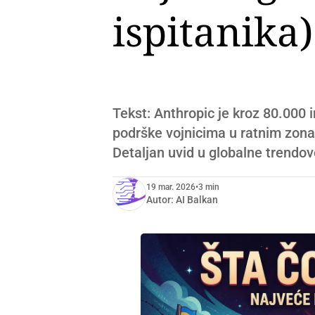
ispitanika)
Tekst: Anthropic je kroz 80.000 i
podrške vojnicima u ratnim zonam
Detaljan uvid u globalne trendov
19 mar. 2026
•
3 min
Autor:
AI Balkan