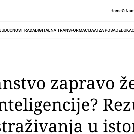
Home
O Na
BUDUĆNOST RADA
DIGITALNA TRANSFORMACIJA
AI ZA POSAO
EDUKAC
anstvo zapravo že
nteligencije? Rez
traživanja u istor