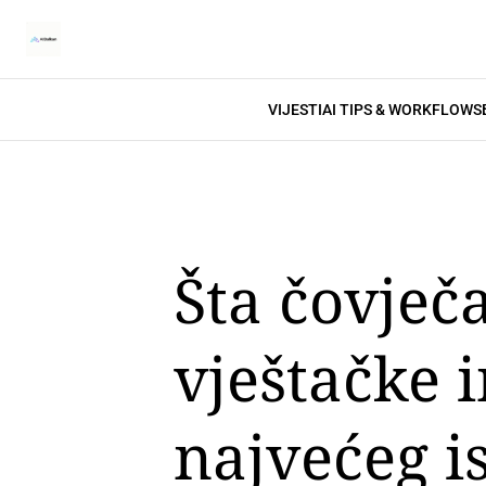
VIJESTI
AI TIPS & WORKFLOWS
Šta čovječ
vještačke i
najvećeg is