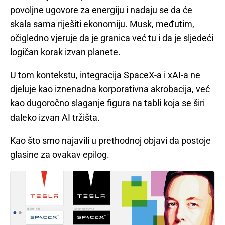
povoljne ugovore za energiju i nadaju se da će
skala sama riješiti ekonomiju. Musk, međutim,
očigledno vjeruje da je granica već tu i da je sljedeći
logičan korak izvan planete.
U tom kontekstu, integracija SpaceX-a i xAI-a ne
djeluje kao iznenadna korporativna akrobacija, već
kao dugoročno slaganje figura na tabli koja se širi
daleko izvan AI tržišta.
Kao što smo najavili u prethodnoj objavi da postoje
glasine za ovakav epilog.