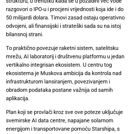
strukturu, u trenutku kada se u pozadini već vode
razgovori o IPO-u i procjeni vrijednosti koja ide i do
50 milijardi dolara. Timovi zasad ostaju operativno
odvojeni, ali finansijski i strateški sada su na istoj
bilansnoj strani.
To praktično povezuje raketni sistem, satelitsku
mrežu, AI laboratorij i društvenu platformu u jedan
vertikalno integrisan ekosistem. U centru tog
ekosistema je Muskova ambicija da kontrola nad
infrastrukturom lansiranjem, povezivanjem i
obradom podataka postane važnija od samih
aplikacija.
Plan koji se provlači kroz sve ove poteze uključuje
svemirske AI data centre, napajane solarnom
energijom i transportovane pomoću Starshipa, s