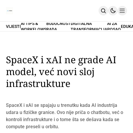
AI TIPS &
BUDUĆNOST
DIGITALNA
AI ZA
VIJESTI
EDUK
WORKFLOWS
RADA
TRANSFORMACIJA
POSAO
Home
O Nama
Promptovi
AI Tips & Workflows
Premium
SpaceX i xAI ne grade AI
PRETPLATI SE
model, već novi sloj
infrastrukture
SpaceX i xAI se spajaju u trenutku kada AI industrija
udara u fizičke granice. Ovo nije priča o chatbotu, već o
kontroli infrastrukture i o tome šta se dešava kada se
compute preseli u orbitu.