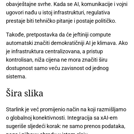
obavještajne svrhe. Kada se AI, komunikacije i vojni
ugovori nađu u istoj infrastrukturi, regulativa
prestaje biti tehničko pitanje i postaje političko.
Takođe, pretpostavka da će jeftiniji compute
automatski značiti demokratičniji AI je klimava. Ako
je infrastruktura centralizovana, a pristup
kontrolisan, niža cijena ne mora značiti širu
dostupnost samo veću zavisnost od jednog
sistema.
Šira slika
Starlink je već promijenio način na koji razmišljamo
o globalnoj konektivnosti. Integracija sa xAI-em
sugeriše sljedeći korak: ne samo prenos podataka,