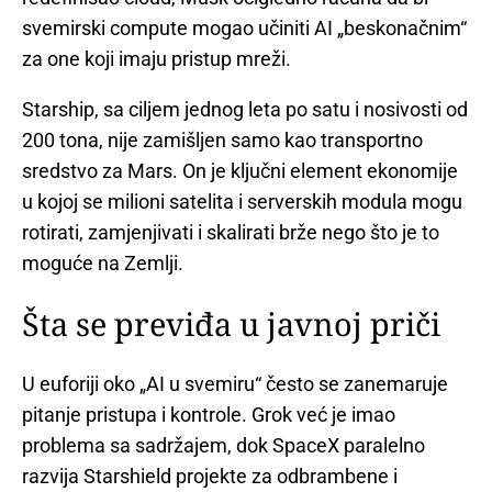
svemirski compute mogao učiniti AI „beskonačnim“
za one koji imaju pristup mreži.
Starship, sa ciljem jednog leta po satu i nosivosti od
200 tona, nije zamišljen samo kao transportno
sredstvo za Mars. On je ključni element ekonomije
u kojoj se milioni satelita i serverskih modula mogu
rotirati, zamjenjivati i skalirati brže nego što je to
moguće na Zemlji.
Šta se previđa u javnoj priči
U euforiji oko „AI u svemiru“ često se zanemaruje
pitanje pristupa i kontrole. Grok već je imao
problema sa sadržajem, dok SpaceX paralelno
razvija Starshield projekte za odbrambene i