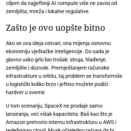
ciljem da najjeftiniji AI compute više ne zavisi od
zemljišta, mreža i lokalne regulative.
Zašto je ovo uopšte bitno
Ako se ova ideja ostvari, ona mijenja osnovnu
ekonomiju vještačke inteligencije. Do sada je
glavno usko grlo bio trošak: struja, hlađenje,
zemljište i dozvole. Premještanjem računske
infrastrukture u orbitu, taj problem se transformiše
u logistički koliko brzo i jeftino možete podići
hardver u svemir.
U tom scenariju, SpaceX ne prodaje samo
lansiranja, već višak kapaciteta. Baš kao što je
Amazon pretvorio internu infrastrukturu u AWS i
redefinisao cloud, Musk očigledno računa da bi