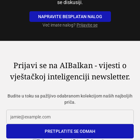
se diskusiji.
NAPRAVITE BESPLATAN NALOG
Već imate nalog?
Prijavite se
Prijavi se na AIBalkan - vijesti o
vještačkoj inteligenciji newsletter.
Budite u toku sa pažljivo odabranom kolekcijom naših najboljih
priča.
PRETPLATITE SE ODMAH