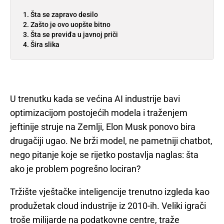
Šta se zapravo desilo
Zašto je ovo uopšte bitno
Šta se previđa u javnoj priči
Šira slika
U trenutku kada se većina AI industrije bavi
optimizacijom postojećih modela i traženjem
jeftinije struje na Zemlji, Elon Musk ponovo bira
drugačiji ugao. Ne brži model, ne pametniji chatbot,
nego pitanje koje se rijetko postavlja naglas: šta
ako je problem pogrešno lociran?
Tržište vještačke inteligencije trenutno izgleda kao
produžetak cloud industrije iz 2010-ih. Veliki igrači
troše milijarde na podatkovne centre, traže