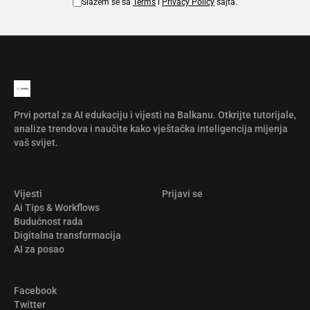
Slažem se sa
Terms
i
Privacy Policy
sajta.
Prvi portal za AI edukaciju i vijesti na Balkanu. Otkrijte tutorijale,
analize trendova i naučite kako vještačka inteligencija mijenja
vaš svijet.
Vijesti
Prijavi se
Ai Tips & Workflows
Budućnost rada
Digitalna transformacija
AI za posao
Facebook
Twitter