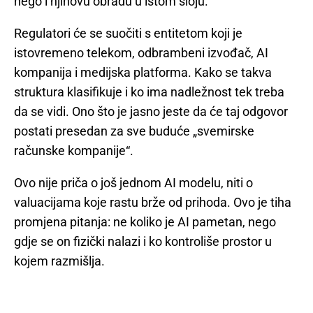
nego i njihovu obradu u istom sloju.
Regulatori će se suočiti s entitetom koji je
istovremeno telekom, odbrambeni izvođač, AI
kompanija i medijska platforma. Kako se takva
struktura klasifikuje i ko ima nadležnost tek treba
da se vidi. Ono što je jasno jeste da će taj odgovor
postati presedan za sve buduće „svemirske
računske kompanije“.
Ovo nije priča o još jednom AI modelu, niti o
valuacijama koje rastu brže od prihoda. Ovo je tiha
promjena pitanja: ne koliko je AI pametan, nego
gdje se on fizički nalazi i ko kontroliše prostor u
kojem razmišlja.