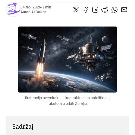
04 feb. 2026
•
3 min
Autor:
AI Balkan
Ilustracija svemirske infrastrukture sa satelitima i 
raketom u orbiti Zemlje.
Sadržaj