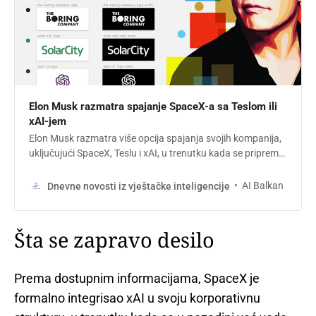
Elon Musk razmatra spajanje SpaceX-a sa Teslom ili
xAI-jem
Elon Musk razmatra više opcija spajanja svojih kompanija,
uključujući SpaceX, Teslu i xAI, u trenutku kada se priprema
IPO SpaceX-a.
AI Balkan
Dnevne novosti iz vještačke inteligencije
Šta se zapravo desilo
Prema dostupnim informacijama, SpaceX je
formalno integrisao xAI u svoju korporativnu