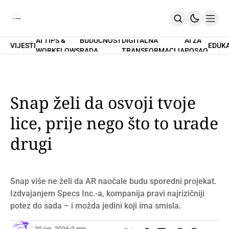
AI TIPS &
BUDUĆNOST
DIGITALNA
AI ZA
VIJESTI
EDUK
WORKFLOWS
RADA
TRANSFORMACIJA
POSAO
Home
O Nama
Promptovi
AI Tips & Workflows
Premium
Snap želi da osvoji tvoje
PRETPLATI SE
lice, prije nego što to urade
drugi
Snap više ne želi da AR naočale budu sporedni projekat.
Izdvajanjem Specs Inc.-a, kompanija pravi najrizičniji
potez do sada – i možda jedini koji ima smisla.