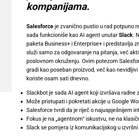
kompanijama.
Salesforce
je zvanično pustio u rad potpuno r
sada funkcioniše kao AI agent unutar
Slack
. 
paketa Business+ i Enterprise+ i predstavlja z
služi samo za odgovaranje na pitanja, već ak
poslovnom okruženju. Ovim potezom Salesforc
gradi kao poseban proizvod, već kao nevidljivi 
koriste osam sati dnevno.
Slackbot je sada AI agent koji izvršava radne 
Može pristupati i pokretati akcije u Google W
Salesforce tvrdi da je riječ o najuspješnijem i
Fokus je na „agentnom“ iskustvu, ne na klas
Slack se pomjera iz komunikacijskog u izvršni 