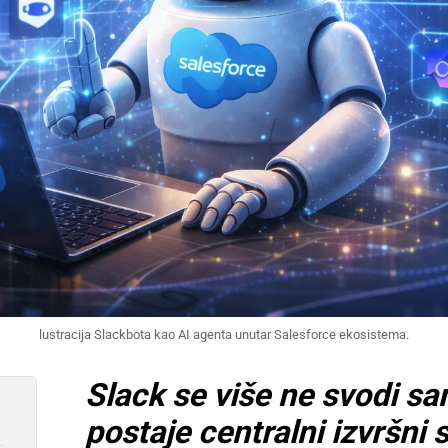
lustracija Slackbota kao AI agenta unutar Salesforce ekosistema.
Slack se više ne svodi s
postaje centralni izvršni s