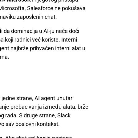
d Microsofta, Salesforce ne pokušava
u naviku zaposlenih chat.
di da dominacija u AI-ju neće doći
a koji radnici već koriste. Interni
ent najbrže prihvaćen interni alat u
nima.
 jedne strane, AI agent unutar
nje prebacivanja između alata, brže
og rada. S druge strane, Slack
vo sav poslovni kontekst.