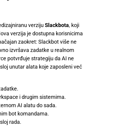
edizajniranu verziju
Slackbota
, koji
Nova verzija je dostupna korisnicima
načajan zaokret: Slackbot više ne
tivno izvršava zadatke u realnom
e potvrđuje strategiju da AI ne
sloj unutar alata koje zaposleni već
zadatke.
orkspace i drugim sistemima.
nternom AI alatu do sada.
ičnim bot komandama.
sloj rada.