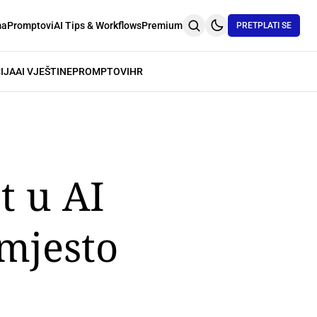
ma
Promptovi
AI Tips & Workflows
Premium
PRETPLATI SE
IJA
AI VJEŠTINE
PROMPTOVI
HR
t u AI
umjesto