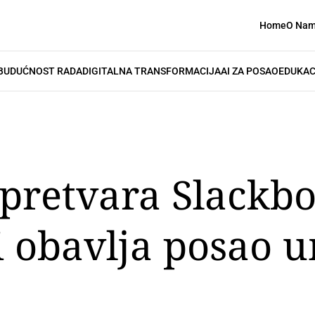
Home
O Na
BUDUĆNOST RADA
DIGITALNA TRANSFORMACIJA
AI ZA POSAO
EDUKAC
 pretvara Slackbo
i obavlja posao 
h