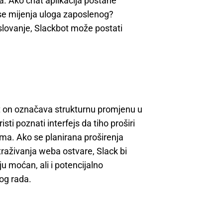
ra. Ako chat aplikacija postane
 se mijenja uloga zaposlenog?
lovanje, Slackbot može postati
ot on označava strukturnu promjenu u
sti poznati interfejs da tiho proširi
ma. Ako se planirana proširenja
raživanja weba ostvare, Slack bi
u moćan, ali i potencijalno
nog rada.