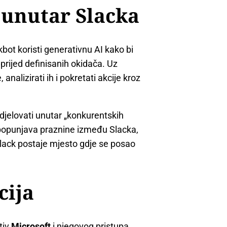
 unutar Slacka
bot koristi generativnu AI kako bi
prijed definisanih okidača. Uz
nalizirati ih i pokretati akcije kroz
jelovati unutar „konkurentskih
popunjava praznine između Slacka,
Slack postaje mjesto gdje se posao
cija
tiv
Microsoft
i njegovog pristupa