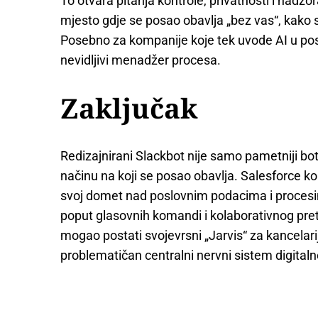
To otvara pitanja kontrole, privatnosti i nadzo
mjesto gdje se posao obavlja „bez vas“, kako
Posebno za kompanije koje tek uvode AI u pos
nevidljivi menadžer procesa.
Zaključak
Redizajnirani Slackbot nije samo pametniji b
načinu na koji se posao obavlja. Salesforce kori
svoj domet nad poslovnim podacima i procesi
poput glasovnih komandi i kolaborativnog pret
mogao postati svojevrsni „Jarvis“ za kancelarij
problematičan centralni nervni sistem digital