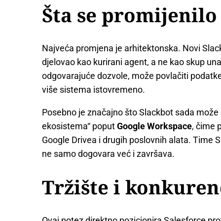
Šta se promijenilo
Najveća promjena je arhitektonska. Novi Slack
djelovao kao kurirani agent, a ne kao skup una
odgovarajuće dozvole, može povlačiti podatke, a
više sistema istovremeno.
Posebno je značajno što Slackbot sada može d
ekosistema“ poput
Google Workspace
, čime 
Google Drivea i drugih poslovnih alata. Time 
ne samo dogovara već i završava.
Tržište i konkuren
Ovaj potez direktno pozicionira Salesforce pro