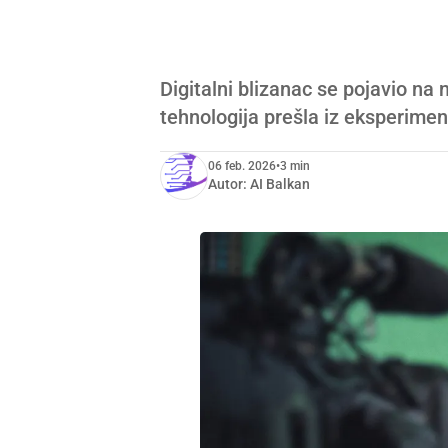
Digitalni blizanac se pojavio na na
tehnologija prešla iz eksperimen
06 feb. 2026
•
3 min
Autor:
AI Balkan