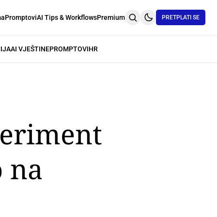
ma
Promptovi
AI Tips & Workflows
Premium
PRETPLATI SE
IJA
AI VJEŠTINE
PROMPTOVI
HR
speriment
o na