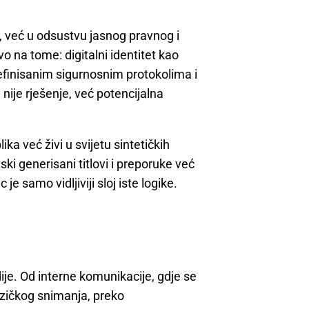
cu, već u odsustvu jasnog pravnog i
o na tome: digitalni identitet kao
definisanim sigurnosnim protokolima i
nije rješenje, već potencijalna
ka već živi u svijetu sintetičkih
ski generisani titlovi i preporuke već
 je samo vidljiviji sloj iste logike.
ije. Od interne komunikacije, gdje se
izičkog snimanja, preko