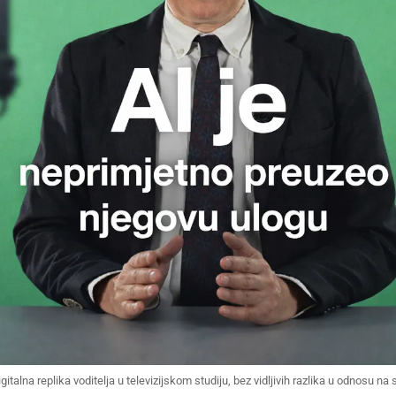
gitalna replika voditelja u televizijskom studiju, bez vidljivih razlika u odnosu n