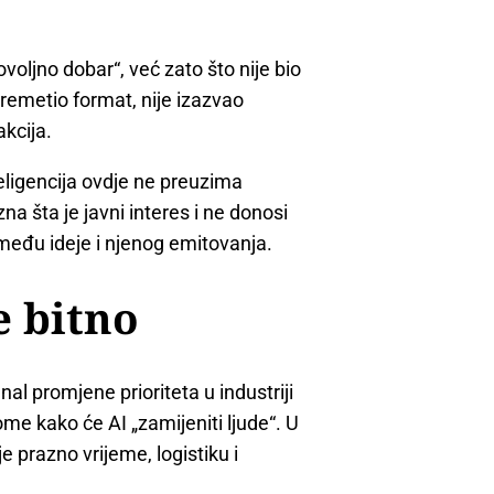
ovoljno dobar“, već zato što nije bio
 remetio format, nije izazvao
akcija.
eligencija ovdje ne preuzima
a šta je javni interes i ne donosi
među ideje i njenog emitovanja.
e bitno
nal promjene prioriteta u industriji
me kako će AI „zamijeniti ljude“. U
e prazno vrijeme, logistiku i