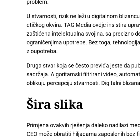
problem.
U stvarnosti, rizik ne leži u digitalnom blizan
etičkog okvira. TAG Media ovdje insistira uprav
zaštićena intelektualna svojina, sa precizno 
ograničenjima upotrebe. Bez toga, tehnologija 
zloupotreba.
Druga stvar koja se često previđa jeste da publi
sadržaja. Algoritamski filtrirani video, automat
oblikuju percepciju stvarnosti. Digitalni blizanac
Šira slika
Primjena ovakvih rješenja daleko nadilazi med
CEO može obratiti hiljadama zaposlenih bez f