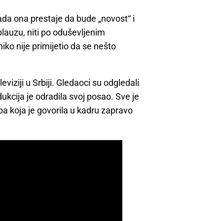
ada ona prestaje da bude „novost“ i
plauzu, niti po oduševljenim
niko nije primijetio da se nešto
viziji u Srbiji. Gledaoci su odgledali
odukcija je odradila svoj posao. Sve je
ba koja je govorila u kadru zapravo