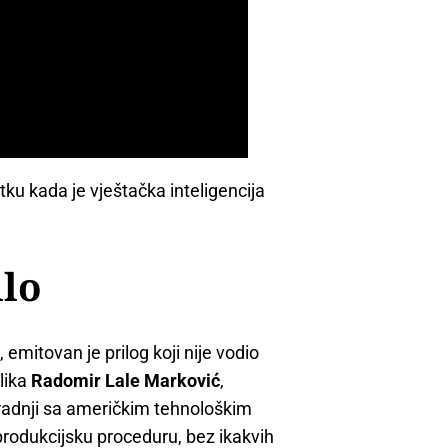
tku kada je vještačka inteligencija
ilo
a
, emitovan je prilog koji nije vodio
plika
Radomir Lale Marković
,
aradnji sa američkim tehnološkim
produkcijsku proceduru, bez ikakvih