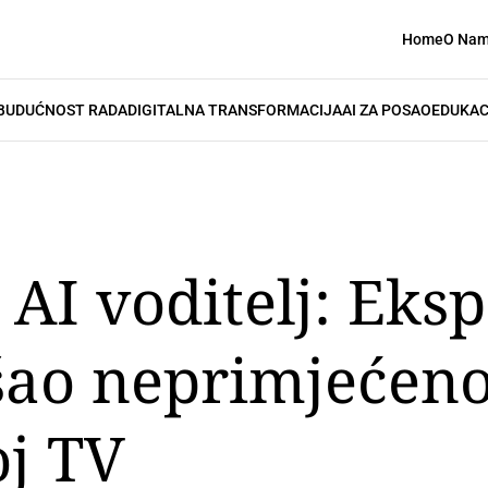
Home
O Na
BUDUĆNOST RADA
DIGITALNA TRANSFORMACIJA
AI ZA POSAO
EDUKAC
i AI voditelj: Ek
ošao neprimjećen
j TV