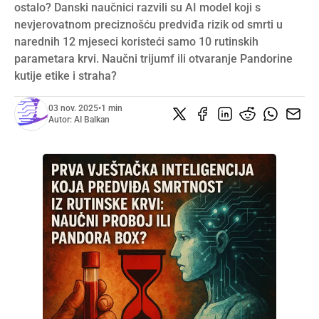
ostalo? Danski naučnici razvili su AI model koji s
nevjerovatnom preciznošću predviđa rizik od smrti u
narednih 12 mjeseci koristeći samo 10 rutinskih
parametara krvi. Naučni trijumf ili otvaranje Pandorine
kutije etike i straha?
03 nov. 2025
•
1 min
Autor:
AI Balkan