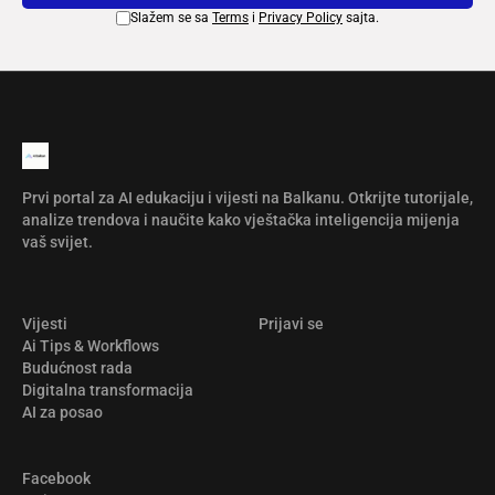
Slažem se sa
Terms
i
Privacy Policy
sajta.
Prvi portal za AI edukaciju i vijesti na Balkanu. Otkrijte tutorijale,
analize trendova i naučite kako vještačka inteligencija mijenja
vaš svijet.
Vijesti
Prijavi se
Ai Tips & Workflows
Budućnost rada
Digitalna transformacija
AI za posao
Facebook