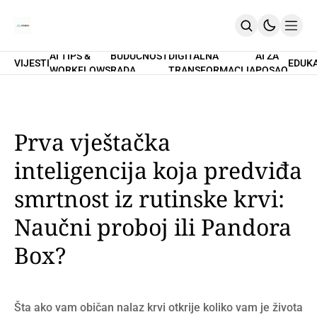
AI TIPS &
BUDUĆNOST
DIGITALNA
AI ZA
VIJESTI
EDUK
WORKFLOWS
RADA
TRANSFORMACIJA
POSAO
Home
O Nama
Promptovi
AI Tips & Workflows
Premium
Prva vještačka
PRETPLATI SE
inteligencija koja predviđa
smrtnost iz rutinske krvi:
Naučni proboj ili Pandora
Box?
Šta ako vam običan nalaz krvi otkrije koliko vam je života