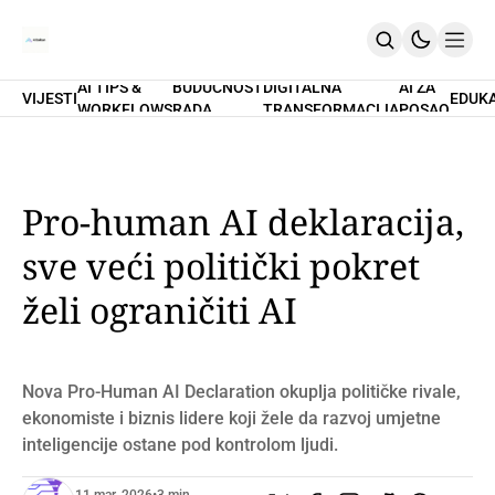
AI TIPS &
BUDUĆNOST
DIGITALNA
AI ZA
VIJESTI
EDUK
WORKFLOWS
RADA
TRANSFORMACIJA
POSAO
Home
O Nama
Promptovi
AI Tips & Workflows
Premium
Pro-human AI deklaracija,
PRETPLATI SE
sve veći politički pokret
želi ograničiti AI
Nova Pro-Human AI Declaration okuplja političke rivale,
ekonomiste i biznis lidere koji žele da razvoj umjetne
inteligencije ostane pod kontrolom ljudi.