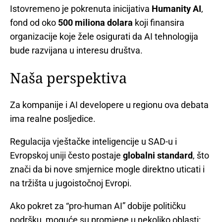
Istovremeno je pokrenuta inicijativa
Humanity AI
,
fond od oko
500 miliona dolara
koji finansira
organizacije koje žele osigurati da AI tehnologija
bude razvijana u interesu društva.
Naša perspektiva
Za kompanije i AI developere u regionu ova debata
ima realne posljedice.
Regulacija vještačke inteligencije u SAD-u i
Evropskoj uniji često postaje
globalni standard
, što
znači da bi nove smjernice mogle direktno uticati i
na tržišta u jugoistočnoj Evropi.
Ako pokret za “pro-human AI” dobije političku
podršku, moguće su promjene u nekoliko oblasti: