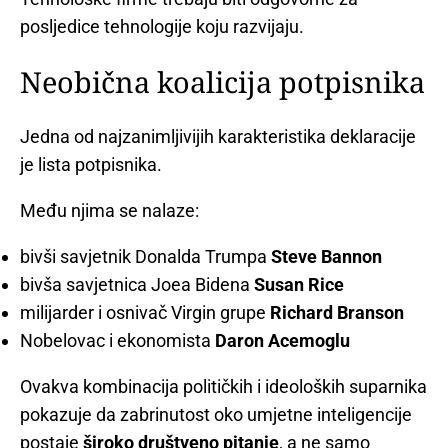
posljedice tehnologije koju razvijaju.
Neobična koalicija potpisnika
Jedna od najzanimljivijih karakteristika deklaracije
je lista potpisnika.
Među njima se nalaze:
bivši savjetnik Donalda Trumpa
Steve Bannon
bivša savjetnica Joea Bidena
Susan Rice
milijarder i osnivač Virgin grupe
Richard Branson
Nobelovac i ekonomista
Daron Acemoglu
Ovakva kombinacija političkih i ideoloških suparnika
pokazuje da zabrinutost oko umjetne inteligencije
postaje
široko društveno pitanje
, a ne samo