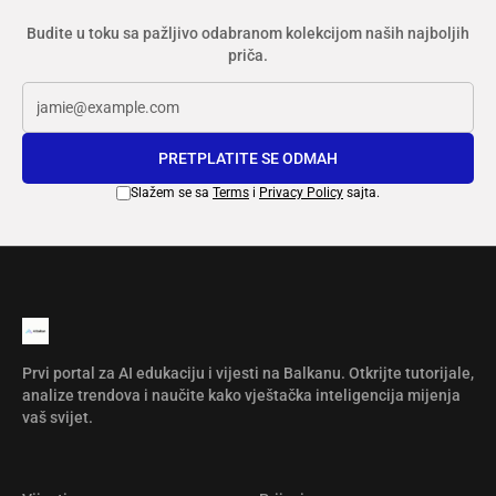
Budite u toku sa pažljivo odabranom kolekcijom naših najboljih
priča.
PRETPLATITE SE ODMAH
Slažem se sa
Terms
i
Privacy Policy
sajta.
Prvi portal za AI edukaciju i vijesti na Balkanu. Otkrijte tutorijale,
analize trendova i naučite kako vještačka inteligencija mijenja
vaš svijet.