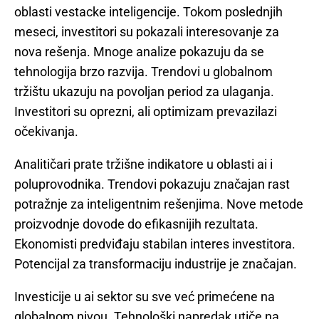
oblasti vestacke inteligencije. Tokom poslednjih
meseci, investitori su pokazali interesovanje za
nova rešenja. Mnoge analize pokazuju da se
tehnologija brzo razvija. Trendovi u globalnom
tržištu ukazuju na povoljan period za ulaganja.
Investitori su oprezni, ali optimizam prevazilazi
očekivanja.
Analitičari prate tržišne indikatore u oblasti ai i
poluprovodnika. Trendovi pokazuju značajan rast
potražnje za inteligentnim rešenjima. Nove metode
proizvodnje dovode do efikasnijih rezultata.
Ekonomisti predviđaju stabilan interes investitora.
Potencijal za transformaciju industrije je značajan.
Investicije u ai sektor su sve već primećene na
globalnom nivou. Tehnološki napredak utiče na