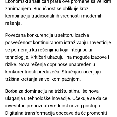
Ekonomski analitičari prate ove promene sa velikim
zanimanjem. Budućnost se oblikuje kroz
kombinaciju tradicionalnih vrednosti i modernih
rešenja.
Povećana konkurencija u sektoru izaziva
posvećenost kontinuiranom istraživanju. Investicije
se pomeraju ka rešenjima koja integrisu ai
tehnologije. Kritičari ukazuju i na moguće izazove i
rizike. Nova rešenja doprinose unapređenju
konkurentnosti preduzeća. Stručnjaci ocenjuju
tržišna kretanja sa velikom pažnjom.
Borba za dominaciju na tržištu stimuliše nova
ulaganja u tehnološke inovacije. Očekuje se da će
investitori prepoznati vrednost novog pristupa.
Digitalna transformacija obećava da će promeniti