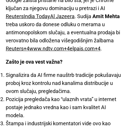
Google zaista pristane na bilo šta, jer je Chrome
ključan za njegovu dominaciju u pretrazi i AI
Reuters
India Today
Al Jazeera
. Sudija
Amit Mehta
treba uskoro da donese odluku o merama u
antimonopolskom slučaju, a eventualna prodaja bi
verovatno bila odložena višegodišnjim žalbama
Reuters+4www.ndtv.com+4elpais.com+4
.
Zašto je ova vest važna?
Signalizira da AI firme nauštrb tradicije pokušavaju
proboj kroz kontrolu nad kanalima distribucije u
ovom slučaju, pregledačima.
Pozicija pregledača kao “ulaznih vrata” u internet
postaje jednako vredna kao i sam kvalitet AI
modela.
Štampa i industrijski komentatori vide ovo kao