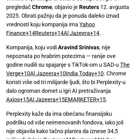
pregledač
Chrome
, objavio je
Reuters
12. avgusta
2025. Obrati pažnju da je ponuda daleko iznad
vrednosti koju kompanija ima
Yahoo
Finance+14Reuters+14Al Jazeera+14
.
Kompanija, koju vodi
Aravind Srinivas
, nije
nepoznata po hrabrim potezima — ranije ove
godine nudili su spajanje s TikTok-om u SAD-u
The
Verge+10Al Jazeera+10India Today+10
. Chrome
koristi više od tri milijarde ljudi, što bi Perplexity-u
dalo ogroman domet u igri AI pretraživanja
Axios+15Al Jazeera+15EMARKETER+15
.
Perplexity kaže da ima obećanu finansijsku
podršku od više neimenovanih fondova, iako još
nije objavila kako tačno planira da iznese 34,5