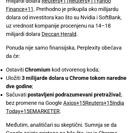
milijardi dolara
Reuters+11Reuters+11Yahoo
Finance+11
. Prethodno je prikupila oko milijardu
dolara od investitora kao što su Nvidia i SoftBank,
uz vrednost kompanije procenjenu na 14–18
milijardi dolara
Deccan Herald
.
Ponuda nije samo finansijska, Perplexity obećava
da će:
Ostaviti
Chromium
kod otvorenog koda;
Uložiti
3 milijarde dolara u Chrome tokom naredne
dve godine
;
Sačuvati
postavljeni podrazumevani pretraživač
,
bez promene na Google
Axios+15Reuters+15India
Today+15
EMARKETER
.
Međutim, analitičari su skeptični. Sumnja se da