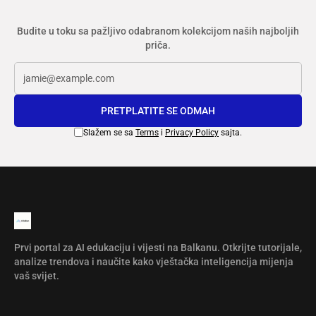
Budite u toku sa pažljivo odabranom kolekcijom naših najboljih
priča.
PRETPLATITE SE ODMAH
Slažem se sa
Terms
i
Privacy Policy
sajta.
Prvi portal za AI edukaciju i vijesti na Balkanu. Otkrijte tutorijale,
analize trendova i naučite kako vještačka inteligencija mijenja
vaš svijet.