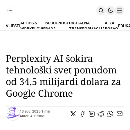
AI TIPS &
BUDUĆNOST
DIGITALNA
AI ZA
VIJESTI
EDUK
WORKFLOWS
RADA
TRANSFORMACIJA
POSAO
Home
O Nama
Promptovi
AI Tips & Workflows
Premium
Perplexity AI šokira
PRETPLATI SE
tehnološki svet ponudom
od 34,5 milijardi dolara za
Google Chrome
13 aug. 2025
•
1 min
Autor:
AI Balkan