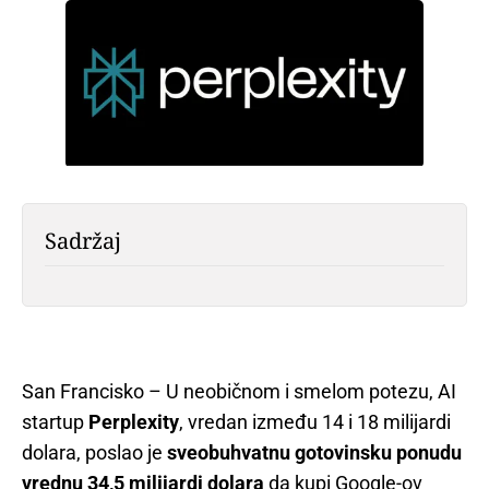
Sadržaj
San Francisko – U neobičnom i smelom potezu, AI
startup
Perplexity
, vredan između 14 i 18 milijardi
dolara, poslao je
sveobuhvatnu gotovinsku ponudu
vrednu 34,5 milijardi dolara
da kupi Google-ov