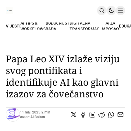
AI TIPS &
BUDUĆNOST
DIGITALNA
AI ZA
VIJESTI
EDUK
WORKFLOWS
RADA
TRANSFORMACIJA
POSAO
Home
O Nama
Promptovi
AI Tips & Workflows
Premium
Papa Leo XIV izlaže viziju
PRETPLATI SE
svog pontifikata i
identifikuje AI kao glavni
izazov za čovečanstvo
11 maj. 2025
•
2 min
Autor:
AI Balkan