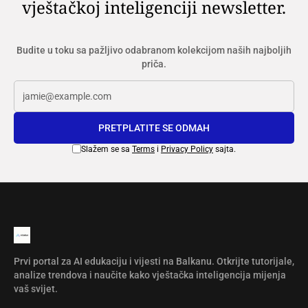
vještačkoj inteligenciji newsletter.
Budite u toku sa pažljivo odabranom kolekcijom naših najboljih
priča.
PRETPLATITE SE ODMAH
Slažem se sa
Terms
i
Privacy Policy
sajta.
Prvi portal za AI edukaciju i vijesti na Balkanu. Otkrijte tutorijale,
analize trendova i naučite kako vještačka inteligencija mijenja
vaš svijet.