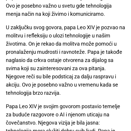
Ovo je posebno važno u svetu gde tehnologija
menja način na koji živimo i komuniciramo.
U zaključku svog govora, papa Leo XIV je pozvao na
molitvu i refleksiju o ulozi tehnologije u našim
životima. On je rekao da molitva može pomoći u
pronalaženju mudrosti i ravnoteže. Papa je takođe
naglasio da crkva ostaje otvorena za dijalog sa
svima koji su zainteresovani za ova pitanja.
Njegove reči su bile podsticaj za dalju raspravu i
akciju. Ovo je posebno važno u vremenu kada se
tehnologija brzo razvija.
Papa Leo XIV je svojim govorom postavio temelje
za buduće razgovore o AI i njenom uticaju na
čovečanstvo. Njegova vizija je bila jasna:
tehnologija mora služiti dobru svih ljudi. Papa je