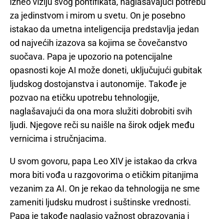
izneo viziju svog pontifikata, naglašavajući potrebu
za jedinstvom i mirom u svetu. On je posebno
istakao da umetna inteligencija predstavlja jedan
od najvećih izazova sa kojima se čovečanstvo
suočava. Papa je upozorio na potencijalne
opasnosti koje AI može doneti, uključujući gubitak
ljudskog dostojanstva i autonomije. Takođe je
pozvao na etičku upotrebu tehnologije,
naglašavajući da ona mora služiti dobrobiti svih
ljudi. Njegove reči su naišle na širok odjek među
vernicima i stručnjacima.
U svom govoru, papa Leo XIV je istakao da crkva
mora biti vođa u razgovorima o etičkim pitanjima
vezanim za AI. On je rekao da tehnologija ne sme
zameniti ljudsku mudrost i suštinske vrednosti.
Papa je takođe naglasio važnost obrazovanja i