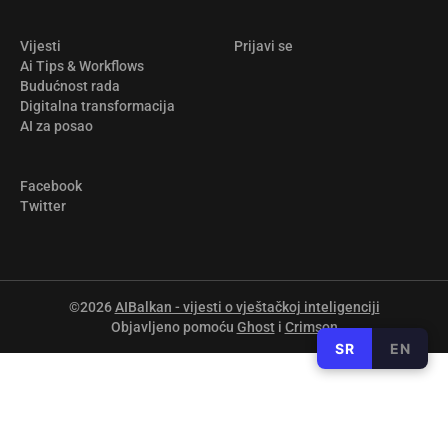
Vijesti
Prijavi se
Ai Tips & Workflows
Budućnost rada
Digitalna transformacija
AI za posao
Facebook
Twitter
©2026
AIBalkan - vijesti o vještačkoj inteligenciji
Objavljeno pomoću
Ghost
i
Crimson
SR
EN