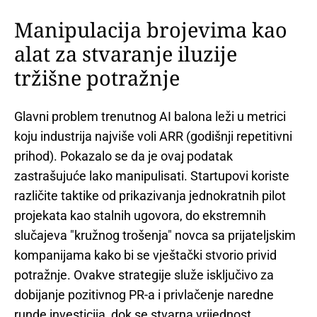
Manipulacija brojevima kao
alat za stvaranje iluzije
tržišne potražnje
Glavni problem trenutnog AI balona leži u metrici
koju industrija najviše voli ARR (godišnji repetitivni
prihod). Pokazalo se da je ovaj podatak
zastrašujuće lako manipulisati. Startupovi koriste
različite taktike od prikazivanja jednokratnih pilot
projekata kao stalnih ugovora, do ekstremnih
slučajeva "kružnog trošenja" novca sa prijateljskim
kompanijama kako bi se vještački stvorio privid
potražnje. Ovakve strategije služe isključivo za
dobijanje pozitivnog PR-a i privlačenje naredne
runde investicija, dok se stvarna vrijednost