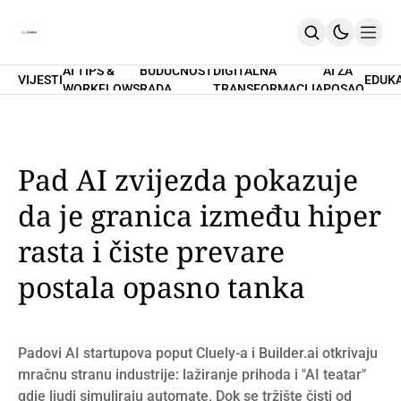
AI TIPS &
BUDUĆNOST
DIGITALNA
AI ZA
VIJESTI
EDUK
WORKFLOWS
RADA
TRANSFORMACIJA
POSAO
Home
O Nama
Promptovi
AI Tips & Workflows
Premium
Pad AI zvijezda pokazuje
PRETPLATI SE
da je granica između hiper
rasta i čiste prevare
postala opasno tanka
Padovi AI startupova poput Cluely-a i Builder.ai otkrivaju
mračnu stranu industrije: lažiranje prihoda i "AI teatar"
gdje ljudi simuliraju automate. Dok se tržište čisti od