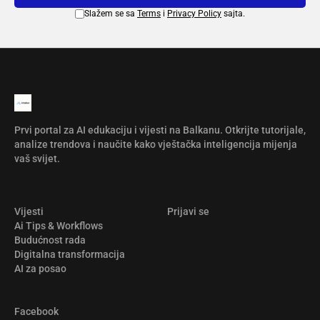
Slažem se sa
Terms
i
Privacy Policy
sajta.
Prvi portal za AI edukaciju i vijesti na Balkanu. Otkrijte tutorijale,
analize trendova i naučite kako vještačka inteligencija mijenja
vaš svijet.
Vijesti
Prijavi se
Ai Tips & Workflows
Budućnost rada
Digitalna transformacija
AI za posao
Facebook