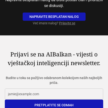
se diskusiji.
NAPRAVITE BESPLATAN NALOG
Već imate nalog?
Prijavite se
Prijavi se na AIBalkan - vijesti o
vještačkoj inteligenciji newsletter.
Budite u toku sa pažljivo odabranom kolekcijom naših najboljih
priča.
PRETPLATITE SE ODMAH