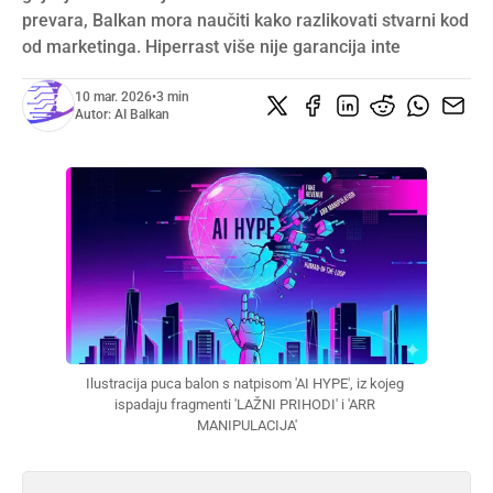
prevara, Balkan mora naučiti kako razlikovati stvarni kod
od marketinga. Hiperrast više nije garancija inte
10 mar. 2026
•
3 min
Autor:
AI Balkan
Ilustracija puca balon s natpisom 'AI HYPE', iz kojeg 
ispadaju fragmenti 'LAŽNI PRIHODI' i 'ARR 
MANIPULACIJA'