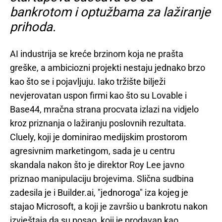
bankrotom i optužbama za lažiranje
prihoda.
AI industrija se kreće brzinom koja ne prašta
greške, a ambiciozni projekti nestaju jednako brzo
kao što se i pojavljuju. Iako tržište bilježi
nevjerovatan uspon firmi kao što su Lovable i
Base44, mračna strana procvata izlazi na vidjelo
kroz priznanja o lažiranju poslovnih rezultata.
Cluely, koji je dominirao medijskim prostorom
agresivnim marketingom, sada je u centru
skandala nakon što je direktor Roy Lee javno
priznao manipulaciju brojevima. Slična sudbina
zadesila je i Builder.ai, "jednoroga" iza kojeg je
stajao Microsoft, a koji je završio u bankrotu nakon
izvještaja da su posao, koji je prodavan kao