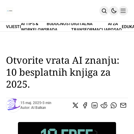
AI TIPS &
BUDUĆNOST
DIGITALNA
AI ZA
VIJESTI
EDUK
WORKFLOWS
RADA
TRANSFORMACIJA
POSAO
Home
O Nama
Promptovi
AI Tips & Workflows
Premium
Otvorite vrata AI znanju:
PRETPLATI SE
10 besplatnih knjiga za
2025.
15 maj. 2025
•
3 min
Autor:
AI Balkan