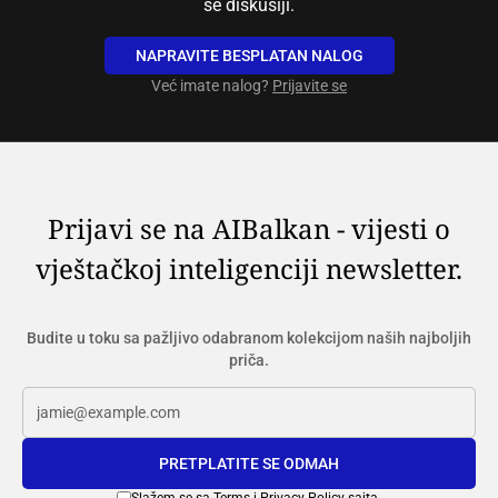
se diskusiji.
NAPRAVITE BESPLATAN NALOG
Već imate nalog?
Prijavite se
Prijavi se na AIBalkan - vijesti o
vještačkoj inteligenciji newsletter.
Budite u toku sa pažljivo odabranom kolekcijom naših najboljih
priča.
PRETPLATITE SE ODMAH