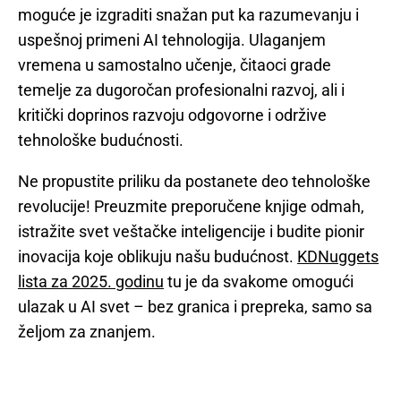
moguće je izgraditi snažan put ka razumevanju i
uspešnoj primeni AI tehnologija. Ulaganjem
vremena u samostalno učenje, čitaoci grade
temelje za dugoročan profesionalni razvoj, ali i
kritički doprinos razvoju odgovorne i održive
tehnološke budućnosti.
Ne propustite priliku da postanete deo tehnološke
revolucije! Preuzmite preporučene knjige odmah,
istražite svet veštačke inteligencije i budite pionir
inovacija koje oblikuju našu budućnost.
KDNuggets
lista za 2025. godinu
tu je da svakome omogući
ulazak u AI svet – bez granica i prepreka, samo sa
željom za znanjem.