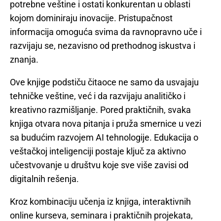
potrebne veštine i ostati konkurentan u oblasti
kojom dominiraju inovacije. Pristupačnost
informacija omoguća svima da ravnopravno uče i
razvijaju se, nezavisno od prethodnog iskustva i
znanja.
Ove knjige podstiču čitaoce ne samo da usvajaju
tehničke veštine, već i da razvijaju analitičko i
kreativno razmišljanje. Pored praktičnih, svaka
knjiga otvara nova pitanja i pruža smernice u vezi
sa budućim razvojem AI tehnologije. Edukacija o
veštačkoj inteligenciji postaje ključ za aktivno
učestvovanje u društvu koje sve više zavisi od
digitalnih rešenja.
Kroz kombinaciju učenja iz knjiga, interaktivnih
online kurseva, seminara i praktičnih projekata,