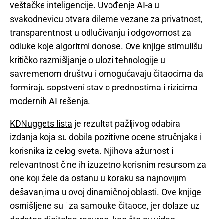
veštačke inteligencije. Uvođenje AI-a u
svakodnevicu otvara dileme vezane za privatnost,
transparentnost u odlučivanju i odgovornost za
odluke koje algoritmi donose. Ove knjige stimulišu
kritičko razmišljanje o ulozi tehnologije u
savremenom društvu i omogućavaju čitaocima da
formiraju sopstveni stav o prednostima i rizicima
modernih AI rešenja.
KDNuggets lista
je rezultat pažljivog odabira
izdanja koja su dobila pozitivne ocene stručnjaka i
korisnika iz celog sveta. Njihova ažurnost i
relevantnost čine ih izuzetno korisnim resursom za
one koji žele da ostanu u koraku sa najnovijim
dešavanjima u ovoj dinamičnoj oblasti. Ove knjige
osmišljene su i za samouke čitaoce, jer dolaze uz