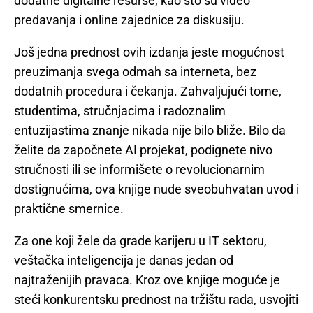
dodatne digitalne resurse, kao što su video
predavanja i online zajednice za diskusiju.
Još jedna prednost ovih izdanja jeste mogućnost
preuzimanja svega odmah sa interneta, bez
dodatnih procedura i čekanja. Zahvaljujući tome,
studentima, stručnjacima i radoznalim
entuzijastima znanje nikada nije bilo bliže. Bilo da
želite da započnete AI projekat, podignete nivo
stručnosti ili se informišete o revolucionarnim
dostignućima, ova knjige nude sveobuhvatan uvod i
praktične smernice.
Za one koji žele da grade karijeru u IT sektoru,
veštačka inteligencija je danas jedan od
najtraženijih pravaca. Kroz ove knjige moguće je
steći konkurentsku prednost na tržištu rada, usvojiti