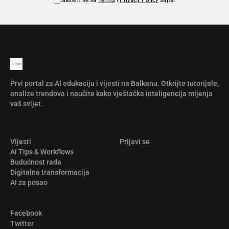
Slažem se sa
Terms
i
Privacy Policy
sajta.
Prvi portal za AI edukaciju i vijesti na Balkanu. Otkrijte tutorijale,
analize trendova i naučite kako vještačka inteligencija mijenja
vaš svijet.
Vijesti
Prijavi se
Ai Tips & Workflows
Budućnost rada
Digitalna transformacija
AI za posao
Facebook
Twitter