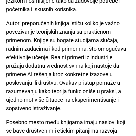
jezikom i osmišljene tako da zadovolje potrebe i
početnika i iskusnih korisnika.
Autori preporučenih knjiga ističu koliko je važno
povezivanje teorijskih znanja sa praktičnom
primenom. Knjige su bogate studijama slučaja,
radnim zadacima i kod primerima, što omogućava
efektivnije učenje. Realni primeri iz industrije
pružaju dodatnu vrednost svima koji nastoje da
primene AI rešenja kroz konkretne izazove u
poslovanju ili društvu. Ovakav pristup pomaže u
razumevanju kako teorija funkcioniše u praksi, a
ujedno motiviše čitaoce na eksperimentisanje i
sopstveno istraživanje.
Posebno mesto među knjigama imaju naslovi koji
se bave društvenim i etičkim pitanjima razvoja