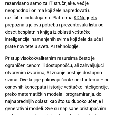
rezervisano samo za IT stručnjake, već je
neophodno i onima koji žele napredovati u
različitim industrijama. Platforma
KDNuggets
prepoznala je ovu potrebu i prezentovala listu od
deset besplatnih knjiga iz oblasti veštačke
inteligencije, namenjenih svima koji žele da uče i
prate novitete u svetu AI tehnologije.
Pristup visokokvalitetnim resursima često je
ograničen cenom ili dostupnošću, ali zahvaljujući
otvorenim izvorima, AI znanje postaje dostupno
svima.
Ove knjige pokrivaju širok spektar tema
– od
osnovnih koncepata i istorije veštačke inteligencije,
preko matematičkih modela i programiranja, do
najnaprednijih oblasti kao što su duboko učenje i
generativni modeli. Sve su napisane pristupačnim