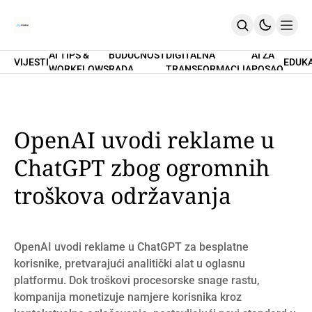
AI TIPS &
BUDUĆNOST
DIGITALNA
AI ZA
VIJESTI
EDUK
WORKFLOWS
RADA
TRANSFORMACIJA
POSAO
Home
O Nama
Promptovi
AI Tips & Workflows
Premium
OpenAI uvodi reklame u
PRETPLATI SE
ChatGPT zbog ogromnih
troškova održavanja
OpenAI uvodi reklame u ChatGPT za besplatne
korisnike, pretvarajući analitički alat u oglasnu
platformu. Dok troškovi procesorske snage rastu,
kompanija monetizuje namjere korisnika kroz