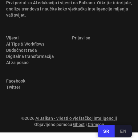
Prvi portal za AI edukaciju i vijesti na Balkanu. Otkrijte tutorijale,
analize trendova i naučite kako vještačka inteligencija mijenja
vaš svijet.
Vijesti
Prijavi se
Ai Tips & Workflows
Budućnost rada
Digitalna transformacija
AI za posao
Facebook
Twitter
©2026
AIBalkan - vijesti o vještačkoj inteligenciji
Objavljeno pomoću
Ghost
i
Crimson
SR
EN