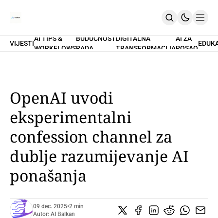
AI TIPS &
BUDUĆNOST
DIGITALNA
AI ZA
VIJESTI
EDUK
WORKFLOWS
RADA
TRANSFORMACIJA
POSAO
Home
O Nama
Promptovi
AI Tips & Workflows
Premium
OpenAI uvodi
PRETPLATI SE
eksperimentalni
confession channel za
dublje razumijevanje AI
ponašanja
09 dec. 2025
•
2 min
Autor:
AI Balkan