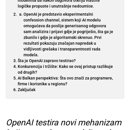
modelima da nakon odgovora otkriju vlastite
logičke propuste i unutrašnje nedoumice.
OpenAI je predstavio eksperimentalni
confession channel, sistem koji AI modelu
omogućava da poslije generisanog odgovora
sam analizira i prijavi gdje je pogriješio, šta ga je
zbunilo i gdje je algoritamski skrenuo. Prvi
rezultati pokazuju značajan napredak u
vidljivosti grešaka i transparentnosti rada
modela.
Šta je OpenAI zapravo testirao?
Konkurencija i tržište: Kako se ovaj pristup razlikuje
od drugih?
AI Balkan perspektiva: Šta ovo znači za programere,
firme i korisnike u regionu?
Zaključak
OpenAI testira novi mehanizam