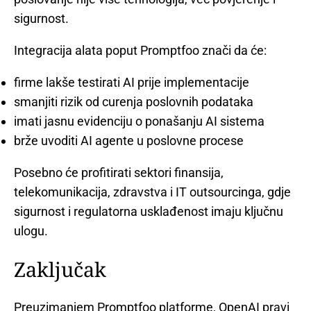
sigurnost.
Integracija alata poput Promptfoo znači da će:
firme lakše testirati AI prije implementacije
smanjiti rizik od curenja poslovnih podataka
imati jasnu evidenciju o ponašanju AI sistema
brže uvoditi AI agente u poslovne procese
Posebno će profitirati sektori finansija,
telekomunikacija, zdravstva i IT outsourcinga, gdje
sigurnost i regulatorna usklađenost imaju ključnu
ulogu.
Zaključak
Preuzimanjem Promptfoo platforme, OpenAI pravi