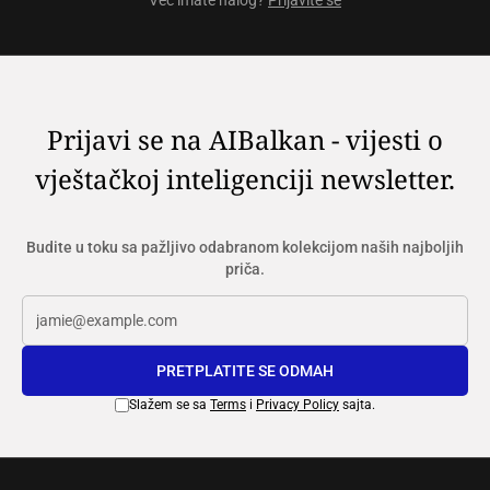
Prijavi se na AIBalkan - vijesti o
vještačkoj inteligenciji newsletter.
Budite u toku sa pažljivo odabranom kolekcijom naših najboljih
priča.
PRETPLATITE SE ODMAH
Slažem se sa
Terms
i
Privacy Policy
sajta.