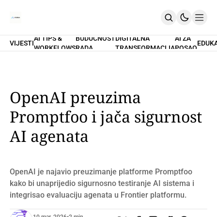
AI TIPS &
BUDUĆNOST
DIGITALNA
AI ZA
VIJESTI
EDUK
WORKFLOWS
RADA
TRANSFORMACIJA
POSAO
Home
O Nama
Promptovi
AI Tips & Workflows
Premium
OpenAI preuzima
PRETPLATI SE
Promptfoo i jača sigurnost
AI agenata
OpenAI je najavio preuzimanje platforme Promptfoo
kako bi unaprijedio sigurnosno testiranje AI sistema i
integrisao evaluaciju agenata u Frontier platformu.