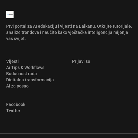
Prvi portal za AI edukaciju i vijesti na Balkanu. Otkrijte tutorijale,
analize trendova i naučite kako vještačka inteligencija mijenja
vaš svijet.
Vijesti
Prijavi se
Ai Tips & Workflows
Budućnost rada
Digitalna transformacija
AI za posao
Facebook
Twitter