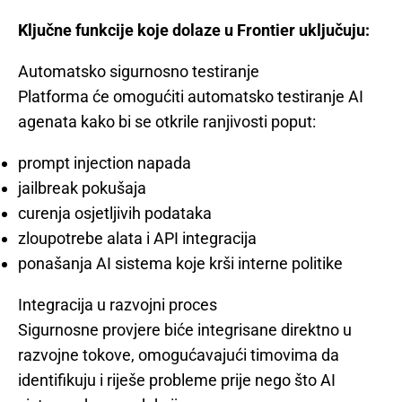
Ključne funkcije koje dolaze u Frontier uključuju:
Automatsko sigurnosno testiranje
Platforma će omogućiti automatsko testiranje AI
agenata kako bi se otkrile ranjivosti poput:
prompt injection napada
jailbreak pokušaja
curenja osjetljivih podataka
zloupotrebe alata i API integracija
ponašanja AI sistema koje krši interne politike
Integracija u razvojni proces
Sigurnosne provjere biće integrisane direktno u
razvojne tokove, omogućavajući timovima da
identifikuju i riješe probleme prije nego što AI