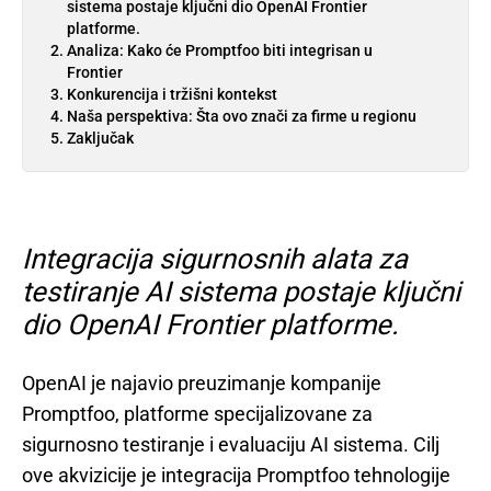
sistema postaje ključni dio OpenAI Frontier
platforme.
Analiza: Kako će Promptfoo biti integrisan u
Frontier
Konkurencija i tržišni kontekst
Naša perspektiva: Šta ovo znači za firme u regionu
Zaključak
Integracija sigurnosnih alata za
testiranje AI sistema postaje ključni
dio OpenAI Frontier platforme.
OpenAI je najavio preuzimanje kompanije
Promptfoo, platforme specijalizovane za
sigurnosno testiranje i evaluaciju AI sistema. Cilj
ove akvizicije je integracija Promptfoo tehnologije