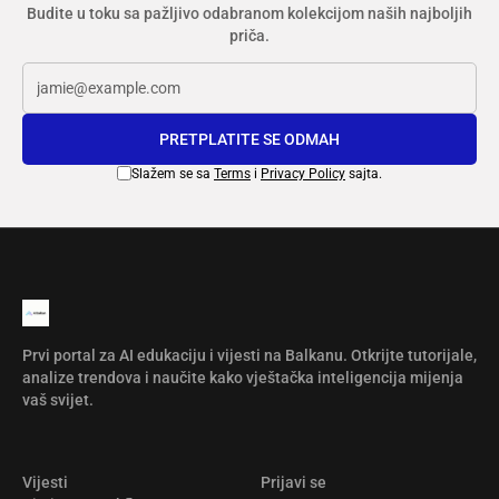
Budite u toku sa pažljivo odabranom kolekcijom naših najboljih
priča.
PRETPLATITE SE ODMAH
Slažem se sa
Terms
i
Privacy Policy
sajta.
Prvi portal za AI edukaciju i vijesti na Balkanu. Otkrijte tutorijale,
analize trendova i naučite kako vještačka inteligencija mijenja
vaš svijet.
Vijesti
Prijavi se