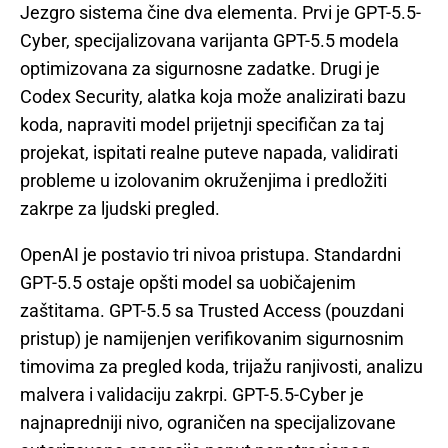
Jezgro sistema čine dva elementa. Prvi je GPT-5.5-
Cyber, specijalizovana varijanta GPT-5.5 modela
optimizovana za sigurnosne zadatke. Drugi je
Codex Security, alatka koja može analizirati bazu
koda, napraviti model prijetnji specifičan za taj
projekat, ispitati realne puteve napada, validirati
probleme u izolovanim okruženjima i predložiti
zakrpe za ljudski pregled.
OpenAI je postavio tri nivoa pristupa. Standardni
GPT-5.5 ostaje opšti model sa uobičajenim
zaštitama. GPT-5.5 sa Trusted Access (pouzdani
pristup) je namijenjen verifikovanim sigurnosnim
timovima za pregled koda, trijažu ranjivosti, analizu
malvera i validaciju zakrpi. GPT-5.5-Cyber je
najnapredniji nivo, ograničen na specijalizovane