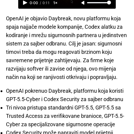
0:00
/
0:11
1×
OpenAI je objavio Daybreak, novu platformu koja
spaja najjače modele kompanije, Codex alatku za
kodiranje i mrežu sigurnosnih partnera u jedinstven
sistem za sajber odbranu. Cilj je jasan: sigurnosni
timovi treba da mogu reagovati brzinom koju
savremene prijetnje zahtijevaju. Za firme koje
razvijaju softver ili zavise od njega, ovo mijenja
način na koji se ranjivosti otkrivaju i popravljaju.
OpenAI pokrenuo Daybreak, platformu koja koristi
GPT-5.5-Cyber i Codex Security za sajber odbranu
Tri nivoa pristupa standardni GPT-5.5, GPT-5.5 sa
Trusted Access za verifikovane branioce, GPT-5.5-
Cyber za specijalizovane sigurnosne operacije
Codex Security može napraviti model prijetnji