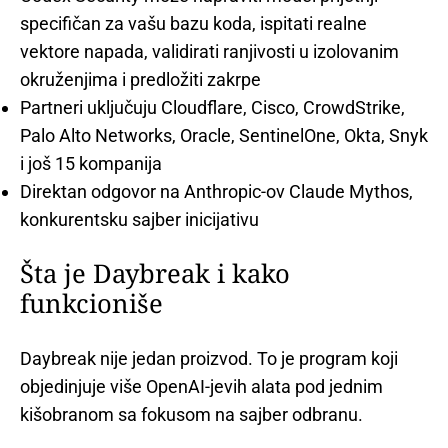
specifičan za vašu bazu koda, ispitati realne
vektore napada, validirati ranjivosti u izolovanim
okruženjima i predložiti zakrpe
Partneri uključuju Cloudflare, Cisco, CrowdStrike,
Palo Alto Networks, Oracle, SentinelOne, Okta, Snyk
i još 15 kompanija
Direktan odgovor na Anthropic-ov Claude Mythos,
konkurentsku sajber inicijativu
Šta je Daybreak i kako
funkcioniše
Daybreak nije jedan proizvod. To je program koji
objedinjuje više OpenAI-jevih alata pod jednim
kišobranom sa fokusom na sajber odbranu.