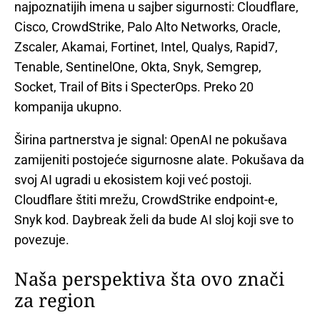
najpoznatijih imena u sajber sigurnosti: Cloudflare,
Cisco, CrowdStrike, Palo Alto Networks, Oracle,
Zscaler, Akamai, Fortinet, Intel, Qualys, Rapid7,
Tenable, SentinelOne, Okta, Snyk, Semgrep,
Socket, Trail of Bits i SpecterOps. Preko 20
kompanija ukupno.
Širina partnerstva je signal: OpenAI ne pokušava
zamijeniti postojeće sigurnosne alate. Pokušava da
svoj AI ugradi u ekosistem koji već postoji.
Cloudflare štiti mrežu, CrowdStrike endpoint-e,
Snyk kod. Daybreak želi da bude AI sloj koji sve to
povezuje.
Naša perspektiva šta ovo znači
za region