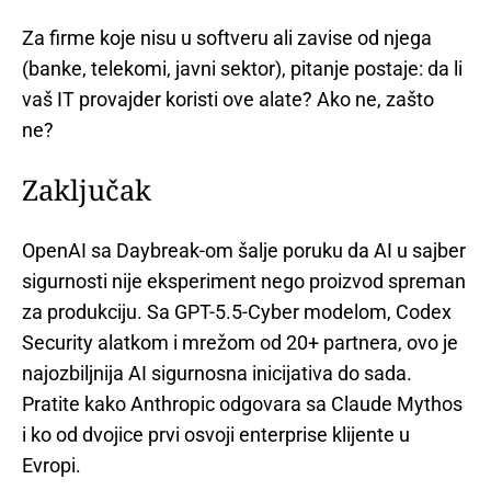
Za firme koje nisu u softveru ali zavise od njega
(banke, telekomi, javni sektor), pitanje postaje: da li
vaš IT provajder koristi ove alate? Ako ne, zašto
ne?
Zaključak
OpenAI sa Daybreak-om šalje poruku da AI u sajber
sigurnosti nije eksperiment nego proizvod spreman
za produkciju. Sa GPT-5.5-Cyber modelom, Codex
Security alatkom i mrežom od 20+ partnera, ovo je
najozbiljnija AI sigurnosna inicijativa do sada.
Pratite kako Anthropic odgovara sa Claude Mythos
i ko od dvojice prvi osvoji enterprise klijente u
Evropi.