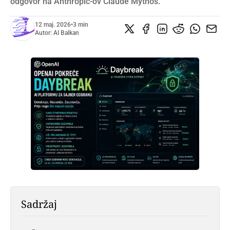
odgovor na Anthropic-ov Claude Mythos.
12 maj. 2026
•
3 min
Autor:
AI Balkan
Sadržaj