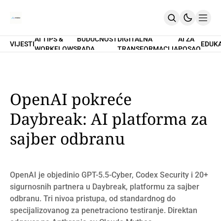
AI TIPS &
BUDUĆNOST
DIGITALNA
AI ZA
VIJESTI
EDUK
WORKFLOWS
RADA
TRANSFORMACIJA
POSAO
Home
O Nama
Promptovi
AI Tips & Workflows
Premium
OpenAI pokreće
PRETPLATI SE
Daybreak: AI platforma za
sajber odbranu
OpenAI je objedinio GPT-5.5-Cyber, Codex Security i 20+
sigurnosnih partnera u Daybreak, platformu za sajber
odbranu. Tri nivoa pristupa, od standardnog do
specijalizovanog za penetraciono testiranje. Direktan