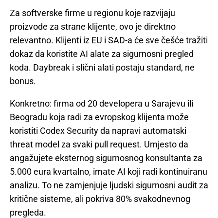
Za softverske firme u regionu koje razvijaju
proizvode za strane klijente, ovo je direktno
relevantno. Klijenti iz EU i SAD-a će sve češće tražiti
dokaz da koristite AI alate za sigurnosni pregled
koda. Daybreak i slični alati postaju standard, ne
bonus.
Konkretno: firma od 20 developera u Sarajevu ili
Beogradu koja radi za evropskog klijenta može
koristiti Codex Security da napravi automatski
threat model za svaki pull request. Umjesto da
angažujete eksternog sigurnosnog konsultanta za
5.000 eura kvartalno, imate AI koji radi kontinuiranu
analizu. To ne zamjenjuje ljudski sigurnosni audit za
kritične sisteme, ali pokriva 80% svakodnevnog
pregleda.