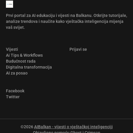
Prvi portal za AI edukaciju i vijesti na Balkanu. Otkrijte tutorijale,
analize trendova i naučite kako vještačka inteligencija mijenja
vaš svijet.
Vijesti
Prijavi se
Ai Tips & Workflows
Budućnost rada
Digitalna transformacija
AI za posao
Facebook
Twitter
©2026
AIBalkan - vijesti o vještačkoj inteligenciji
Objavljeno pomoću
Ghost
i
Crimson