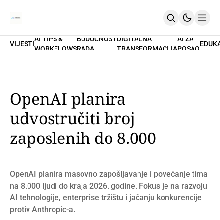
AI TIPS &
BUDUĆNOST
DIGITALNA
AI ZA
VIJESTI
EDUK
WORKFLOWS
RADA
TRANSFORMACIJA
POSAO
Home
O Nama
Promptovi
AI Tips & Workflows
Premium
OpenAI planira
PRETPLATI SE
udvostručiti broj
zaposlenih do 8.000
OpenAI planira masovno zapošljavanje i povećanje tima
na 8.000 ljudi do kraja 2026. godine. Fokus je na razvoju
AI tehnologije, enterprise tržištu i jačanju konkurencije
protiv Anthropic-a.