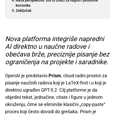
Naša perspektiva: šta to znači za region i poslovne
korisnike
Zaključak
Nova platforma integriše napredni
AI direktno u naučne radove i
obećava brže, preciznije pisanje bez
ograničenja na projekte i saradnike.
OpenAI je predstavio
Prism
, cloud radni prostor za
pisanje naučnih radova koji je LaTeX-first i u koji je
direktno ugrađen GPT-5.2. Cilj platforme je da
objedini tekst, jednačine, citate i figure u jednom
okruženju, čime se eliminiše klasični „copy-paste“
proces koji često dovodi do grešaka. Prism je