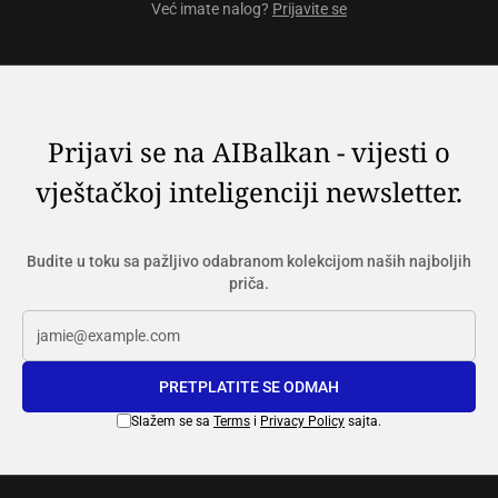
Već imate nalog?
Prijavite se
Prijavi se na AIBalkan - vijesti o
vještačkoj inteligenciji newsletter.
Budite u toku sa pažljivo odabranom kolekcijom naših najboljih
priča.
PRETPLATITE SE ODMAH
Slažem se sa
Terms
i
Privacy Policy
sajta.