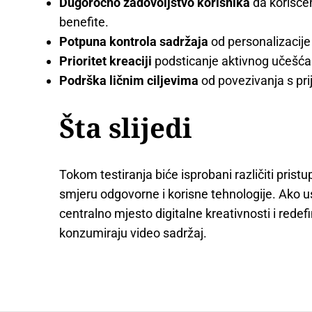
Dugoročno zadovoljstvo korisnika
da korišćen
benefite.
Potpuna kontrola sadržaja
od personalizacije 
Prioritet kreaciji
podsticanje aktivnog učešća 
Podrška ličnim ciljevima
od povezivanja s pri
Šta slijedi
Tokom testiranja biće isprobani različiti pristup
smjeru odgovorne i korisne tehnologije. Ako us
centralno mjesto digitalne kreativnosti i redefin
konzumiraju video sadržaj.