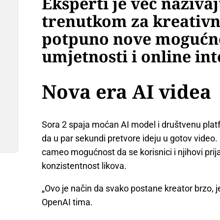
Eksperti je već naziva
trenutkom za kreativno
potpuno nove mogućno
umjetnosti i online int
Nova era AI videa
Sora 2 spaja moćan AI model i društvenu plat
da u par sekundi pretvore ideju u gotov video
cameo mogućnost da se korisnici i njihovi prija
konzistentnost likova.
„Ovo je način da svako postane kreator brzo, 
OpenAI tima.