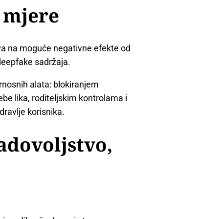
e mjere
ava na moguće negativne efekte od
 deepfake sadržaja.
rnosnih alata: blokiranjem
be lika, roditeljskim kontrolama i
ravlje korisnika.
zadovoljstvo,
a