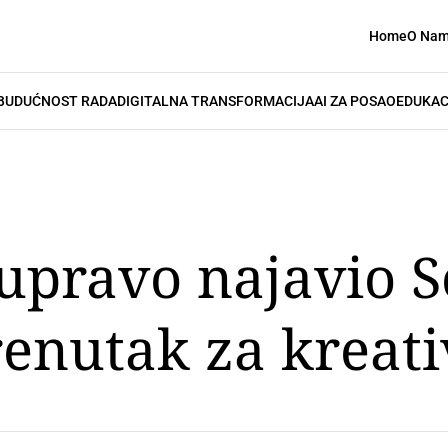
Home
O Na
BUDUĆNOST RADA
DIGITALNA TRANSFORMACIJA
AI ZA POSAO
EDUKAC
upravo najavio S
enutak za kreati