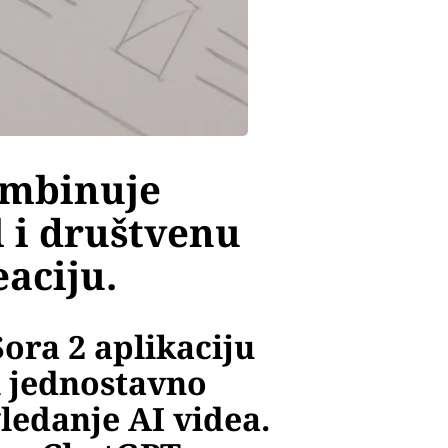
ombinuje
 i društvenu
aciju.
ora 2 aplikaciju
i jednostavno
gledanje AI videa.