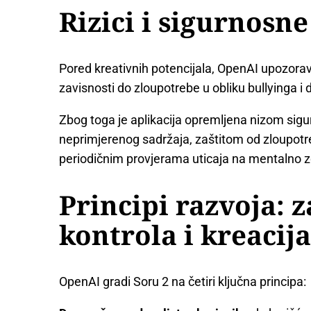
Rizici i sigurnosn
Pored kreativnih potencijala, OpenAI upozor
zavisnosti do zloupotrebe u obliku bullyinga i
Zbog toga je aplikacija opremljena nizom sigu
neprimjerenog sadržaja, zaštitom od zloupotre
periodičnim provjerama uticaja na mentalno zd
Principi razvoja: 
kontrola i kreacij
OpenAI gradi Soru 2 na četiri ključna principa: