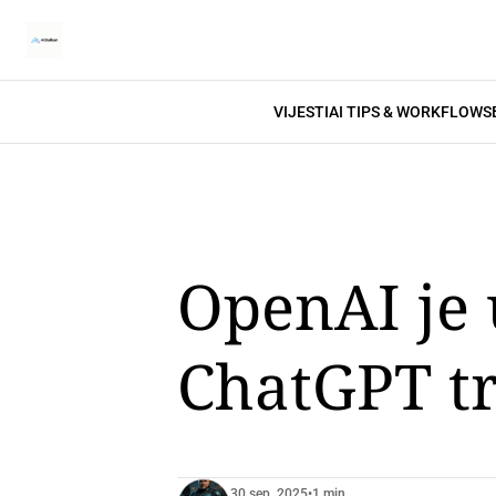
VIJESTI
AI TIPS & WORKFLOWS
OpenAI je 
ChatGPT tr
30 sep. 2025
•
1 min