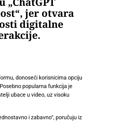
ju „ChatGPT
st“, jer otvara
sti digitalne
erakcije.
formu, donoseći korisnicima opciju
. Posebno popularna funkcija je
telji ubace u video, uz visoku
jednostavno i zabavno“, poručuju iz