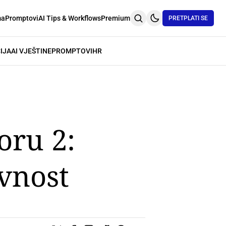
ma
Promptovi
AI Tips & Workflows
Premium
PRETPLATI SE
IJA
AI VJEŠTINE
PROMPTOVI
HR
oru 2:
vnost