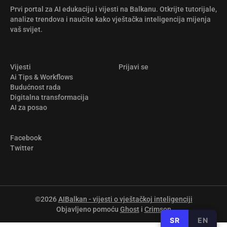
Prvi portal za AI edukaciju i vijesti na Balkanu. Otkrijte tutorijale,
analize trendova i naučite kako vještačka inteligencija mijenja
vaš svijet.
Vijesti
Prijavi se
Ai Tips & Workflows
Budućnost rada
Digitalna transformacija
AI za posao
Facebook
Twitter
©2026
AIBalkan - vijesti o vještačkoj inteligenciji
Objavljeno pomoću
Ghost
i
Crimson
SR
EN