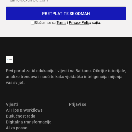
PRETPLATITE SE ODMAH
Slažem se sa
Terms
i
Privacy Policy
sajta.
Prvi portal za AI edukaciju i vijesti na Balkanu. Otkrijte tutorijale,
analize trendova i naučite kako vještačka inteligencija mijenja
vaš svijet.
Vijesti
Prijavi se
Ai Tips & Workflows
Budućnost rada
Digitalna transformacija
AI za posao