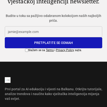
vještačkoj inteligenciji newsletter.
Budite u toku sa pažljivo odabranom kolekcijom naših najboljih
priča.
PRETPLATITE SE ODMAH
Slažem se sa
Terms
i
Privacy Policy
sajta.
Prvi portal za AI edukaciju i vijesti na Balkanu. Otkrijte tutorijale,
analize trendova i naučite kako vještačka inteligencija mijenja
vaš svijet.