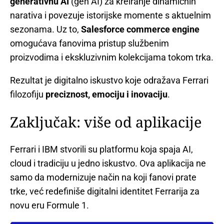
generativnu AI
(gen AI) za kreiranje dinamičnih
narativa i povezuje istorijske momente s aktuelnim
sezonama. Uz to,
Salesforce commerce engine
omogućava fanovima pristup službenim
proizvodima i ekskluzivnim kolekcijama tokom trka.
Rezultat je digitalno iskustvo koje odražava Ferrari
filozofiju
preciznost, emociju i inovaciju
.
Zaključak: više od aplikacije
Ferrari i IBM stvorili su platformu koja spaja AI,
cloud i tradiciju u jedno iskustvo. Ova aplikacija ne
samo da modernizuje način na koji fanovi prate
trke, već redefiniše digitalni identitet Ferrarija za
novu eru Formule 1.