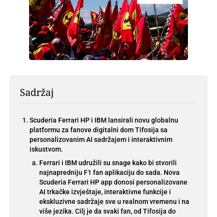
Sadržaj
Scuderia Ferrari HP i IBM lansirali novu globalnu
platformu za fanove digitalni dom Tifosija sa
personalizovanim AI sadržajem i interaktivnim
iskustvom.
Ferrari i IBM udružili su snage kako bi stvorili
najnapredniju F1 fan aplikaciju do sada. Nova
Scuderia Ferrari HP app donosi personalizovane
AI trkačke izvještaje, interaktivne funkcije i
ekskluzivne sadržaje sve u realnom vremenu i na
više jezika. Cilj je da svaki fan, od Tifosija do