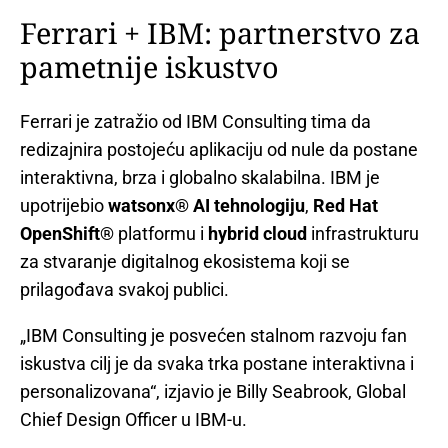
Ferrari + IBM: partnerstvo za
pametnije iskustvo
Ferrari je zatražio od IBM Consulting tima da
redizajnira postojeću aplikaciju od nule da postane
interaktivna, brza i globalno skalabilna. IBM je
upotrijebio
watsonx® AI tehnologiju
,
Red Hat
OpenShift®
platformu i
hybrid cloud
infrastrukturu
za stvaranje digitalnog ekosistema koji se
prilagođava svakoj publici.
„IBM Consulting je posvećen stalnom razvoju fan
iskustva cilj je da svaka trka postane interaktivna i
personalizovana“, izjavio je Billy Seabrook, Global
Chief Design Officer u IBM-u.