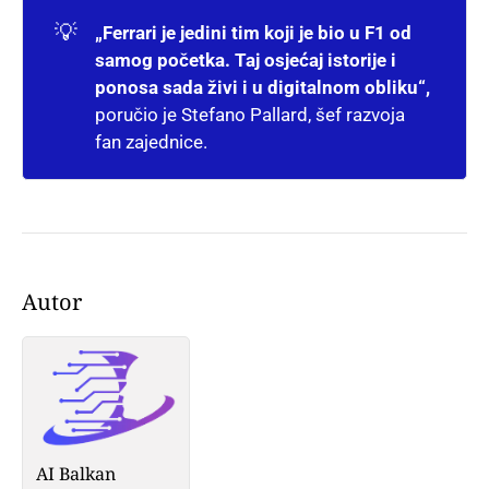
💡
„Ferrari je jedini tim koji je bio u F1 od 
samog početka. Taj osjećaj istorije i 
ponosa sada živi i u digitalnom obliku“,
poručio je Stefano Pallard, šef razvoja
fan zajednice.
Autor
AI Balkan