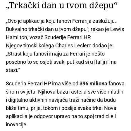
„Trkački dan u tvom džepu“
„Ovo je aplikacija koju fanovi Ferrarija zaslužuju.
Bukvalno trkački dan u tvom džepu“, rekao je Lewis
Hamilton, vozač Scuderije Ferrari HP.
Njegov timski kolega Charles Leclerc dodao je:
„Strast koju fanovi imaju za Ferrari je nešto
posebno to se osjeti svaki put kad si u Italiji ili na
stazi.“
Scuderia Ferrari HP ima više od
396 miliona
fanova
širom svijeta. Njihova baza raste, a sve više mladih
i digitalno aktivnih navijača traži načine da budu
bliže timu, prije, tokom i poslije svake trke. Nova
aplikacija je odgovor upravo na to spoj tradicije i
inovacije.