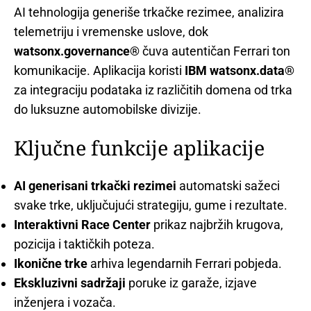
AI tehnologija generiše trkačke rezimee, analizira
telemetriju i vremenske uslove, dok
watsonx.governance®
čuva autentičan Ferrari ton
komunikacije. Aplikacija koristi
IBM watsonx.data®
za integraciju podataka iz različitih domena od trka
do luksuzne automobilske divizije.
Ključne funkcije aplikacije
AI generisani trkački rezimei
automatski sažeci
svake trke, uključujući strategiju, gume i rezultate.
Interaktivni Race Center
prikaz najbržih krugova,
pozicija i taktičkih poteza.
Ikonične trke
arhiva legendarnih Ferrari pobjeda.
Ekskluzivni sadržaji
poruke iz garaže, izjave
inženjera i vozača.