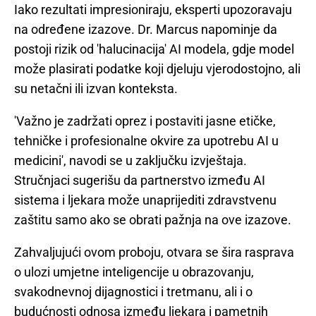
Iako rezultati impresioniraju, eksperti upozoravaju
na određene izazove. Dr. Marcus napominje da
postoji rizik od 'halucinacija' AI modela, gdje model
može plasirati podatke koji djeluju vjerodostojno, ali
su netačni ili izvan konteksta.
'Važno je zadržati oprez i postaviti jasne etičke,
tehničke i profesionalne okvire za upotrebu AI u
medicini', navodi se u zaključku izvještaja.
Stručnjaci sugerišu da partnerstvo između AI
sistema i ljekara može unaprijediti zdravstvenu
zaštitu samo ako se obrati pažnja na ove izazove.
Zahvaljujući ovom proboju, otvara se šira rasprava
o ulozi umjetne inteligencije u obrazovanju,
svakodnevnoj dijagnostici i tretmanu, ali i o
budućnosti odnosa između ljekara i pametnih