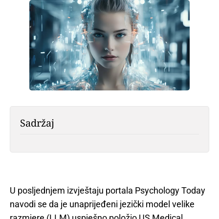
Sadržaj
U posljednjem izvještaju portala Psychology Today
navodi se da je unaprijeđeni jezički model velike
razmjere (LLM) uspješno položio US Medical