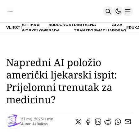
AI TIPS &
BUDUĆNOST
DIGITALNA
AI ZA
VIJESTI
EDUK
WORKFLOWS
RADA
TRANSFORMACIJA
POSAO
Home
O Nama
Promptovi
AI Tips & Workflows
Premium
Napredni AI položio
PRETPLATI SE
američki ljekarski ispit:
Prijelomni trenutak za
medicinu?
27 maj. 2025
•
1 min
Autor:
AI Balkan