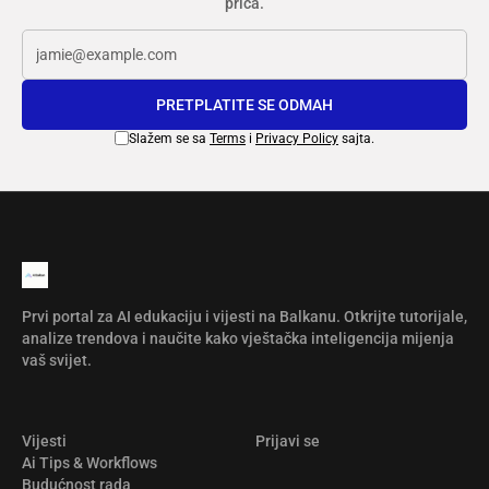
priča.
PRETPLATITE SE ODMAH
Slažem se sa
Terms
i
Privacy Policy
sajta.
Prvi portal za AI edukaciju i vijesti na Balkanu. Otkrijte tutorijale,
analize trendova i naučite kako vještačka inteligencija mijenja
vaš svijet.
Vijesti
Prijavi se
Ai Tips & Workflows
Budućnost rada