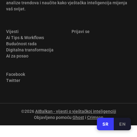
analize trendova i naučite kako vještačka inteligencija mijenja
vaš svijet.
Vijesti
Prijavi se
Ai Tips & Workflows
Budućnost rada
Digitalna transformacija
AI za posao
Facebook
Twitter
©2026
AIBalkan - vijesti o vještačkoj inteligenciji
Objavljeno pomoću
Ghost
i
Crimson
SR
EN