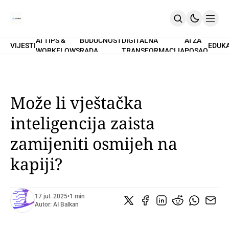
AI TIPS &
BUDUĆNOST
DIGITALNA
AI ZA
VIJESTI
EDUK
WORKFLOWS
RADA
TRANSFORMACIJA
POSAO
Home
O Nama
Promptovi
AI Tips & Workflows
Premium
Može li vještačka
PRETPLATI SE
inteligencija zaista
zamijeniti osmijeh na
kapiji?
17 jul. 2025
•
1 min
Autor:
AI Balkan