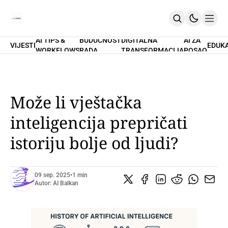
AI TIPS &
BUDUĆNOST
DIGITALNA
AI ZA
VIJESTI
EDUK
WORKFLOWS
RADA
TRANSFORMACIJA
POSAO
Home
O Nama
Promptovi
AI Tips & Workflows
Premium
Može li vještačka
PRETPLATI SE
inteligencija prepričati
istoriju bolje od ljudi?
09 sep. 2025
•
1 min
Autor:
AI Balkan