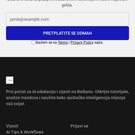
priča.
PRETPLATITE SE ODMAH
Slažem se sa
Terms
i
Privacy Policy
sajta.
Prvi portal za AI edukaciju i vijesti na Balkanu. Otkrijte tutorijale,
analize trendova i naučite kako vještačka inteligencija mijenja
vaš svijet.
Vijesti
Prijavi se
Ai Tips & Workflows