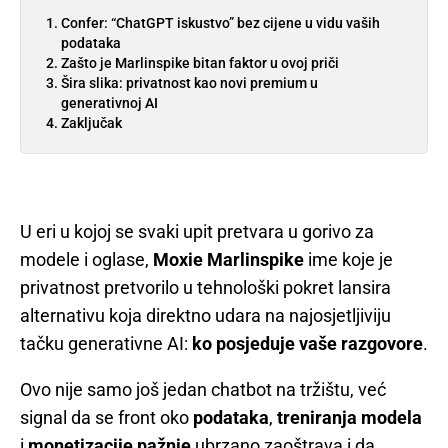
Confer: “ChatGPT iskustvo” bez cijene u vidu vaših
podataka
Zašto je Marlinspike bitan faktor u ovoj priči
Šira slika: privatnost kao novi premium u
generativnoj AI
Zaključak
U eri u kojoj se svaki upit pretvara u gorivo za
modele i oglase,
Moxie Marlinspike
ime koje je
privatnost pretvorilo u tehnološki pokret lansira
alternativu koja direktno udara na najosjetljiviju
tačku generativne AI:
ko posjeduje vaše razgovore
.
Ovo nije samo još jedan chatbot na tržištu, već
signal da se front oko
podataka
,
treniranja modela
i
monetizacije pažnje
ubrzano zaoštrava i da