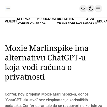
AI TIPS &
BUDUĆNOST
DIGITALNA
AI ZA
VIJESTI
EDUK
WORKFLOWS
RADA
TRANSFORMACIJA
POSAO
Home
O Nama
Promptovi
AI Tips & Workflows
Premium
Moxie Marlinspike ima
PRETPLATI SE
alternativu ChatGPT-u
koja vodi računa o
privatnosti
Confer, novi projekat Moxie Marlinspike-a, donosi
“ChatGPT iskustvo” bez eksploatacije korisničkih
podataka. Confer garantuje da se razgovori ne koriste za