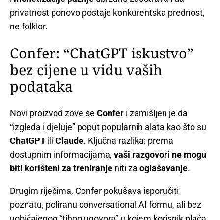
privatnost ponovo postaje konkurentska prednost,
ne folklor.
Confer: “ChatGPT iskustvo”
bez cijene u vidu vaših
podataka
Novi proizvod zove se
Confer
i zamišljen je da
“izgleda i djeluje” poput popularnih alata kao što su
ChatGPT
ili
Claude
. Ključna razlika: prema
dostupnim informacijama,
vaši razgovori ne mogu
biti korišteni za treniranje
niti za
oglašavanje
.
Drugim riječima, Confer pokušava isporučiti
poznatu, poliranu conversational AI formu, ali bez
uobičajenog “tihog ugovora” u kojem korisnik plaća