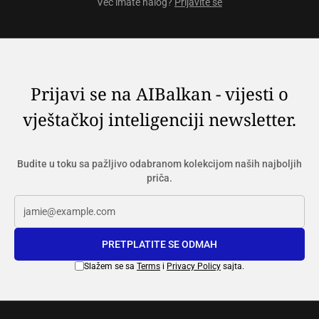
Već imate nalog?
Prijavite se
Prijavi se na AIBalkan - vijesti o
vještačkoj inteligenciji newsletter.
Budite u toku sa pažljivo odabranom kolekcijom naših najboljih
priča.
PRETPLATITE SE ODMAH
Slažem se sa
Terms
i
Privacy Policy
sajta.