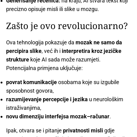
Generisanje rečenica:
na kraju, AI stvara tekst koji
precizno opisuje misli ili slike u mozgu.
Zašto je ovo revolucionarno?
Ova tehnologija pokazuje da
mozak ne samo da
percipira slike
, već ih i
interpretira kroz jezičke
strukture
koje AI sada može razumjeti.
Potencijalna primjena uključuje:
povrat komunikacije
osobama koje su izgubile
sposobnost govora,
razumijevanje percepcije i jezika
u neurološkim
istraživanjima,
novu dimenziju interfejsa mozak–računar
.
Ipak, otvara se i pitanje
privatnosti misli
gdje