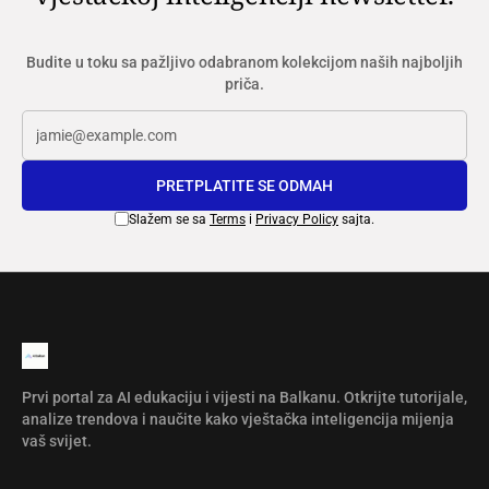
Budite u toku sa pažljivo odabranom kolekcijom naših najboljih
priča.
PRETPLATITE SE ODMAH
Slažem se sa
Terms
i
Privacy Policy
sajta.
Prvi portal za AI edukaciju i vijesti na Balkanu. Otkrijte tutorijale,
analize trendova i naučite kako vještačka inteligencija mijenja
vaš svijet.