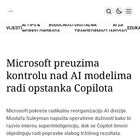
AI TIPS &
BUDUĆNOST
DIGITALNA
AI ZA
VIJESTI
EDUK
WORKFLOWS
RADA
TRANSFORMACIJA
POSAO
Home
O Nama
Promptovi
AI Tips & Workflows
Premium
Microsoft preuzima
PRETPLATI SE
kontrolu nad AI modelima
radi opstanka Copilota
Microsoft pokreće radikalnu reorganizaciju AI divizije.
Mustafa Suleyman napušta operativne dužnosti kako bi
razvio internu superinteligenciju, dok se Copilot timovi
objedinjuju radi popravke slabog tržišnog rezultata.