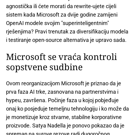
agnostička ili ćete morati da rewrite-ujete cijeli
sistem kada Microsoft za dvije godine zamijeni
OpenAI modele svojim "superinteligentnim"
rješenjima? Pravi trenutak za diversifikaciju modela
i testiranje open-source alternativa je upravo sada.
Microsoft se vraća kontroli
sopstvene sudbine
Ovom reorganizacijom Microsoft je priznao da je
prva faza AI trke, zasnovana na partnerstvima i
hypeu, završena. Počinje faza u kojoj pobjeđuje
onaj ko posjeduje temeljnu tehnologiju i ko može da
je monetizuje kroz stvarne, stabilne korporativne
proizvode. Satya Nadella je ponovo pokazao da je
spreman na surove rezove radi dugoročnog