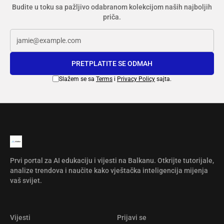
Budite u toku sa pažljivo odabranom kolekcijom naših najboljih
priča.
PRETPLATITE SE ODMAH
Slažem se sa
Terms
i
Privacy Policy
sajta.
Prvi portal za AI edukaciju i vijesti na Balkanu. Otkrijte tutorijale,
analize trendova i naučite kako vještačka inteligencija mijenja
vaš svijet.
Vijesti
Prijavi se