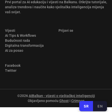
Prvi portal za AI edukaciju i vijesti na Balkanu. Otkrijte tutorijale,
analize trendova i naučite kako vještačka inteligencija mijenja
vaš svijet.
Vijesti
Prijavi se
Ai Tips & Workflows
Budućnost rada
Digitalna transformacija
AI za posao
Facebook
Twitter
©2026
AIBalkan - vijesti o vještačkoj inteligenciji
Objavljeno pomoću
Ghost
i
Crimson
SR
EN