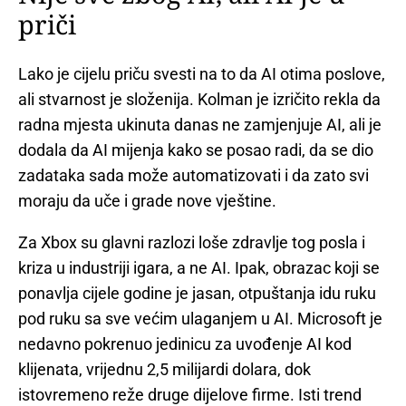
priči
Lako je cijelu priču svesti na to da AI otima poslove,
ali stvarnost je složenija. Kolman je izričito rekla da
radna mjesta ukinuta danas ne zamjenjuje AI, ali je
dodala da AI mijenja kako se posao radi, da se dio
zadataka sada može automatizovati i da zato svi
moraju da uče i grade nove vještine.
Za Xbox su glavni razlozi loše zdravlje tog posla i
kriza u industriji igara, a ne AI. Ipak, obrazac koji se
ponavlja cijele godine je jasan, otpuštanja idu ruku
pod ruku sa sve većim ulaganjem u AI. Microsoft je
nedavno pokrenuo jedinicu za uvođenje AI kod
klijenata, vrijednu 2,5 milijardi dolara, dok
istovremeno reže druge dijelove firme. Isti trend