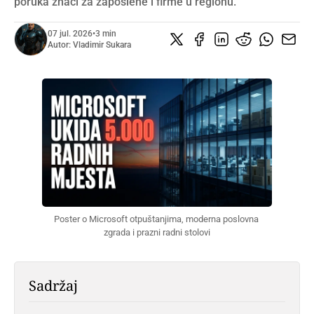
poruka znači za zaposlene i firme u regionu.
07 jul. 2026
•
3 min
Autor:
Vladimir Sukara
Poster o Microsoft otpuštanjima, moderna poslovna 
zgrada i prazni radni stolovi
Sadržaj