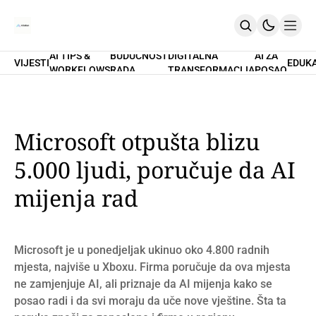
AI TIPS &
BUDUĆNOST
DIGITALNA
AI ZA
VIJESTI
EDUK
WORKFLOWS
RADA
TRANSFORMACIJA
POSAO
Home
O Nama
Promptovi
AI Tips & Workflows
Premium
Microsoft otpušta blizu
PRETPLATI SE
5.000 ljudi, poručuje da AI
mijenja rad
Microsoft je u ponedjeljak ukinuo oko 4.800 radnih
mjesta, najviše u Xboxu. Firma poručuje da ova mjesta
ne zamjenjuje AI, ali priznaje da AI mijenja kako se
posao radi i da svi moraju da uče nove vještine. Šta ta