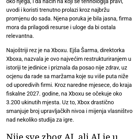
oko njega, i da način na koji se tehnologija pravi,
uvodi i koristi trenutno prolazi kroz najbržu
promjenu do sada. Njena poruka je bila jasna, firma
mora da prilagodi resurse i uloge da bi ostala
relevantna.
Najoštriji rez je na Xboxu. Ejša Šarma, direktorka
Xboxa, nazvala je ovo najvećim restrukturiranjem u
istoriji te jedinice i priznala da posao nije zdrav, uz
ocjenu da rade sa maržama koje su više puta niže
od uporedivih firmi. Kroz naredne mjesece, do kraja
fiskalne 2027. godine, na Xboxu se očekuje oko
3.200 ukinutih mjesta. Uz to, Xbox drastično
smanjuje broj upravljačkih nivoa i mijenja vlasništvo
nad nekoliko studija za igre.
Nije sve zbog AI, ali AI je u