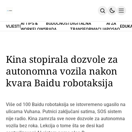
AI TIPS &
BUDUĆNOST
DIGITALNA
AI ZA
VIJESTI
EDUK
WORKFLOWS
RADA
TRANSFORMACIJA
POSAO
Home
O Nama
Promptovi
AI Tips & Workflows
Premium
Kina stopirala dozvole za
PRETPLATI SE
autonomna vozila nakon
kvara Baidu robotaksija
Više od 100 Baidu robotaksija se istovremeno ugasilo na
ulicama Vuhana. Putnici zaključani satima, SOS sistem
nije radio. Kina zamrzla sve nove dozvole za autonomna
vozila bez roka. Lekcija o tome šta se desi kad