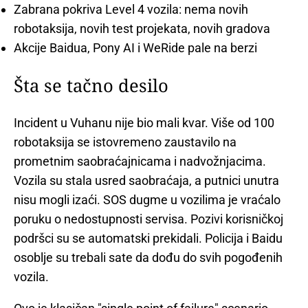
Zabrana pokriva Level 4 vozila: nema novih
robotaksija, novih test projekata, novih gradova
Akcije Baidua, Pony AI i WeRide pale na berzi
Šta se tačno desilo
Incident u Vuhanu nije bio mali kvar. Više od 100
robotaksija se istovremeno zaustavilo na
prometnim saobraćajnicama i nadvožnjacima.
Vozila su stala usred saobraćaja, a putnici unutra
nisu mogli izaći. SOS dugme u vozilima je vraćalo
poruku o nedostupnosti servisa. Pozivi korisničkoj
podršci su se automatski prekidali. Policija i Baidu
osoblje su trebali sate da dođu do svih pogođenih
vozila.