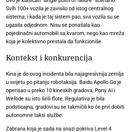
Ovo je klasičan "single point of failure" scenario.
Svih 100+ vozila je zavisilo od istog centralnog
sistema, i kada je taj sistem pao, sva vozila su se
ugasila odjednom. Nisu se ponašala kao
pojedinačni automobili sa kvarom, nego kao mreža
koja je kolektivno prestala da funkcioniše.
Kontekst i konkurencija
Kina je do ovog incidenta bila najagresivnija zemlja
u svijetu po pitanju robotaksija. Baidu Apollo Go je
operisao u preko 10 kineskih gradova, Pony AI i
WeRide su isto širili flote. Regulativa je bila
podsticajna, gradovi su se takmičili ko će prvi dobiti
autonomne taksi službe.
Zabrana koja je sada na snazi pokriva Level 4