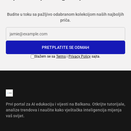
Budite u toku sa pažljivo odabranom kolekcijom naših najboljih
priča.
PRETPLATITE SE ODMAH
Slažem se sa
Terms
i
Privacy Policy
sajta.
Prvi portal za AI edukaciju i vijesti na Balkanu. Otkrijte tutorijale,
analize trendova i naučite kako vještačka inteligencija mijenja
vaš svijet.