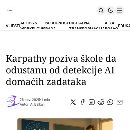
AI TIPS &
BUDUĆNOST
DIGITALNA
AI ZA
VIJESTI
EDUK
WORKFLOWS
RADA
TRANSFORMACIJA
POSAO
Home
O Nama
Promptovi
AI Tips & Workflows
Premium
Karpathy poziva škole da
PRETPLATI SE
odustanu od detekcije AI
domaćih zadataka
28 nov. 2025
•
1 min
Autor:
AI Balkan