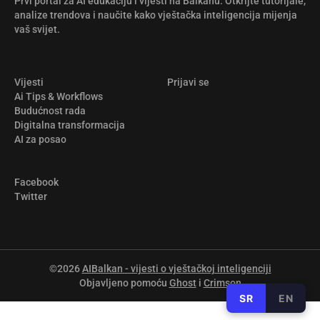
Prvi portal za AI edukaciju i vijesti na Balkanu. Otkrijte tutorijale,
analize trendova i naučite kako vještačka inteligencija mijenja
vaš svijet.
Vijesti
Prijavi se
Ai Tips & Workflows
Budućnost rada
Digitalna transformacija
AI za posao
Facebook
Twitter
©2026
AIBalkan - vijesti o vještačkoj inteligenciji
Objavljeno pomoću
Ghost
i
Crimson
SR
EN