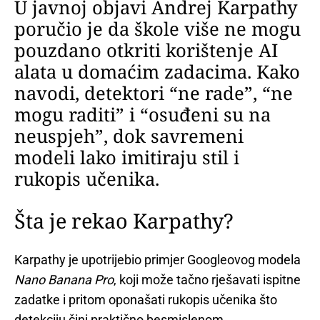
U javnoj objavi Andrej Karpathy
poručio je da škole više ne mogu
pouzdano otkriti korištenje AI
alata u domaćim zadacima. Kako
navodi, detektori “ne rade”, “ne
mogu raditi” i “osuđeni su na
neuspjeh”, dok savremeni
modeli lako imitiraju stil i
rukopis učenika.
Šta je rekao Karpathy?
Karpathy je upotrijebio primjer Googleovog modela
Nano Banana Pro
, koji može tačno rješavati ispitne
zadatke i pritom oponašati rukopis učenika što
detekciju čini praktično besmislenom.