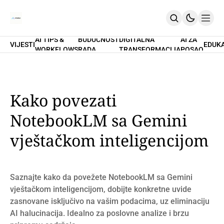
AI TIPS &
BUDUĆNOST
DIGITALNA
AI ZA
VIJESTI
EDUK
WORKFLOWS
RADA
TRANSFORMACIJA
POSAO
Home
O Nama
Promptovi
AI Tips & Workflows
Premium
Kako povezati
PRETPLATI SE
NotebookLM sa Gemini
vještačkom inteligencijom
Saznajte kako da povežete NotebookLM sa Gemini
vještačkom inteligencijom, dobijte konkretne uvide
zasnovane isključivo na vašim podacima, uz eliminaciju
AI halucinacija. Idealno za poslovne analize i brzu