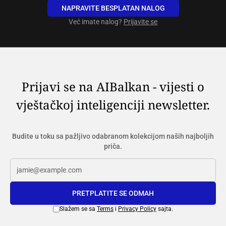
NAPRAVITE BESPLATAN NALOG
Već imate nalog?
Prijavite se
Prijavi se na AIBalkan - vijesti o
vještačkoj inteligenciji newsletter.
Budite u toku sa pažljivo odabranom kolekcijom naših najboljih
priča.
PRETPLATITE SE ODMAH
Slažem se sa
Terms
i
Privacy Policy
sajta.