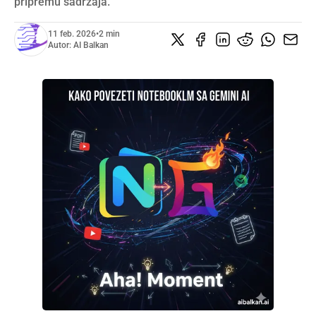
pripremu sadržaja.
11 feb. 2026
•
2 min
Autor:
AI Balkan