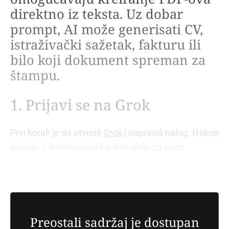
direktno iz teksta. Uz dobar
prompt, AI može generisati CV,
istraživački sažetak, fakturu ili
bilo koji dokument spreman za
štampu.
1. Prijavi se na Grok
Prvi korak je da otvoriš
Grok
i napraviš nalog. Nakon
prijave, u interfejsu ćeš vidjeti polje za unos
prompta tu se određuje struktura i sadržaj
dokumenta koji želiš.
Preostali sadržaj je dostupan