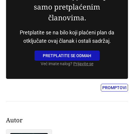
samo pretplaćenim
članovima.
Pretplatite se na bilo koji plaćeni plan da
otključate ovaj članak i ostali sadržaj.
PRETPLATITE SE ODMAH
Već imate nalog?
Prijavite se
PROMPTOVI
Autor