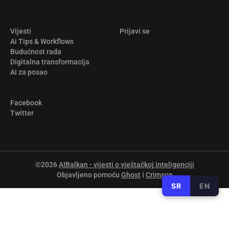
Vijesti
Prijavi se
Ai Tips & Workflows
Budućnost rada
Digitalna transformacija
AI za posao
Facebook
Twitter
©2026
AIBalkan - vijesti o vještačkoj inteligenciji
Objavljeno pomoću
Ghost
i
Crimson
SR
EN