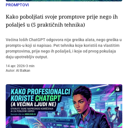
PROMPTOVI
Kako poboljšati svoje promptove prije nego ih
pošalješ u (5 praktičnih tehnika)
Većina loših ChatGPT odgovora nije greška alata, nego greška u
prompts-u koji si napisao. Pet tehnika koje koristiš na vlastitim
promptovima, prije nego ih pošalješ, i koje od prvog pokušaja
daju upotrebljiv output.
14 apr. 2026
•
3 min
Autor:
AI Balkan