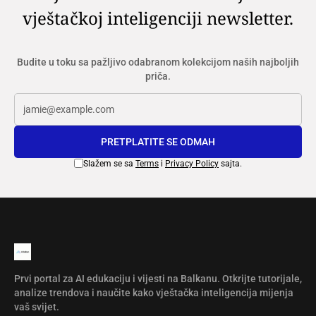
vještačkoj inteligenciji newsletter.
Budite u toku sa pažljivo odabranom kolekcijom naših najboljih
priča.
PRETPLATITE SE ODMAH
Slažem se sa
Terms
i
Privacy Policy
sajta.
Prvi portal za AI edukaciju i vijesti na Balkanu. Otkrijte tutorijale,
analize trendova i naučite kako vještačka inteligencija mijenja
vaš svijet.