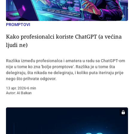
PROMPTOVI
Kako profesionalci koriste ChatGPT (a većina
ljudi ne)
Razlika između profesionalca i amatera u radu sa ChatGPT-om
nije u tome ko zna 'bolje promptove'. Razlika je u tome šta
delegiraju, šta nikada ne delegiraju, i koliko puta iteriraju prije
nego što prihvate odgovor.
13 apr. 2026
•
6 min
Autor:
AI Balkan