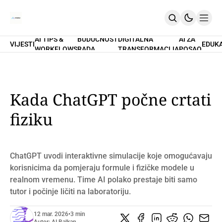
AI TIPS &
BUDUĆNOST
DIGITALNA
AI ZA
VIJESTI
EDUK
WORKFLOWS
RADA
TRANSFORMACIJA
POSAO
Home
O Nama
Promptovi
AI Tips & Workflows
Premium
Kada ChatGPT počne crtati
PRETPLATI SE
fiziku
ChatGPT uvodi interaktivne simulacije koje omogućavaju
korisnicima da pomjeraju formule i fizičke modele u
realnom vremenu. Time AI polako prestaje biti samo
tutor i počinje ličiti na laboratoriju.
12 mar. 2026
•
3 min